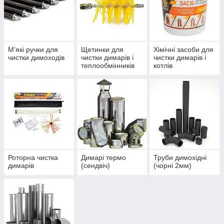
М’які ручки для
Щетинки для
Хімічні засоби для
чистки димоходів
чистки димарів і
чистки димарів і
теплообмінників
котлів
Роторна чистка
Димарі термо
Труби димохідні
димарів
(сендвіч)
(чорні 2мм)