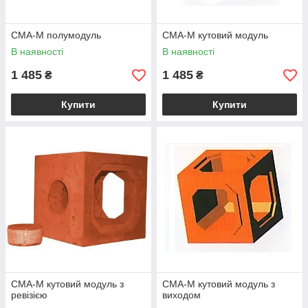
CMA-M полумодуль
CMA-M кутовий модуль
В наявності
В наявності
1 485
1 485
₴
₴
Купити
Купити
CMA-M кутовий модуль з
CMA-M кутовий модуль з
ревізією
виходом