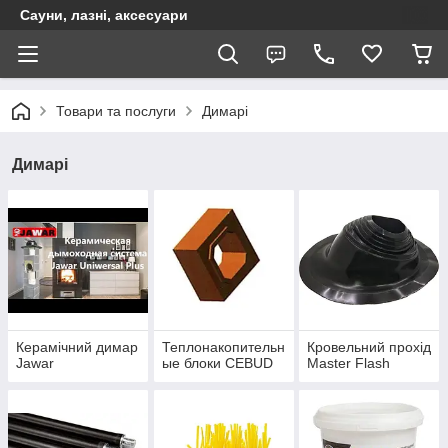
Сауни, лазні, аксесуари
Товари та послуги
Димарі
Димарі
Керамічний димар
Теплонакопительн
Кровельний прохід
Jawar
ые блоки CEBUD
Master Flash