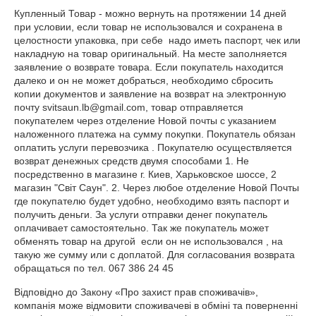
Купленный Товар - можно вернуть на протяжении 14 дней 
при условии, если товар не использовался и сохранена в 
целостности упаковка, при себе  надо иметь паспорт, чек или 
накладную на товар оригинальный. На месте заполняется 
заявление о возврате товара. Если покупатель находится 
далеко и он не может добраться, необходимо сбросить 
копии документов и заявление на возврат на электронную 
почту svitsaun.lb@gmail.com, товар отправляется 
покупателем через отделение Новой почты с указанием 
наложенного платежа на сумму покупки. Покупатель обязан 
оплатить услуги перевозчика . Покупателю осуществляется 
возврат денежных средств двумя способами 1. Не 
посредственно в магазине г. Киев, Харьковское шоссе, 2 
магазин "Світ Саун". 2. Через любое отделение Новой Почты 
где покупателю будет удобно, необходимо взять паспорт и 
получить деньги. За услуги отправки денег покупатель 
оплачивает самостоятельно. Так же покупатель может 
обменять товар на другой  если он не использовался , на 
такую же сумму или с доплатой. Для согласования возврата 
обращаться по тел. 067 386 24 45
Відповідно до Закону
«Про захист прав споживачів»
,
компанія може відмовити споживачеві в обміні та поверненні