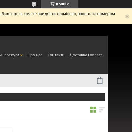
Кошик
.Якщо щось хочете придбати терміново, звоніть за номером
 і послуги
Про нас
Контакти
Доставка і оплата