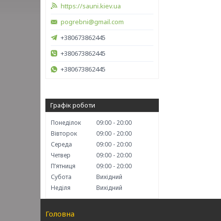
https://sauni.kiev.ua
pogrebni@gmail.com
+380673862445
+380673862445
+380673862445
Графік роботи
Понеділок
09:00
20:00
Вівторок
09:00
20:00
Середа
09:00
20:00
Четвер
09:00
20:00
Пʼятниця
09:00
20:00
Субота
Вихідний
Неділя
Вихідний
Головна