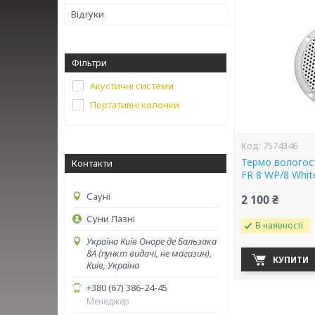
Відгуки
Фільтри
Акустичні системи
Портативні колонки
7574346
Термо вологост
Контакти
FR 8 WP/8 Whit
Сауні
2 100 ₴
Суни Лазні
В наявності
Україна Київ Оноре де Бальзака
8А (пункт видачі, не магазин),
КУПИТИ
Київ, Україна
+380 (67) 386-24-45
Менеджер