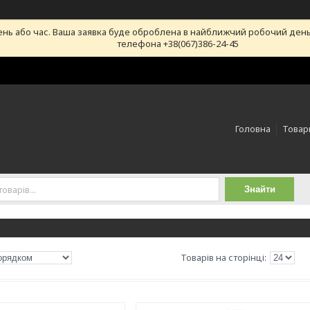
ень або час. Ваша заявка буде оброблена в найближчий робочий день
телефона +38(067)386-24-45
Головна
Товари
Знайти