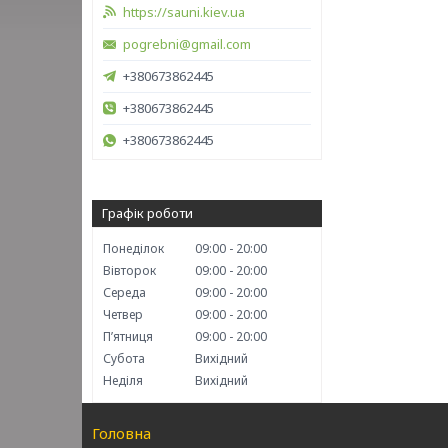
https://sauni.kiev.ua
pogrebni@gmail.com
+380673862445
+380673862445
+380673862445
Графік роботи
Понеділок
09:00
20:00
Вівторок
09:00
20:00
Середа
09:00
20:00
Четвер
09:00
20:00
Пʼятниця
09:00
20:00
Субота
Вихідний
Неділя
Вихідний
Головна