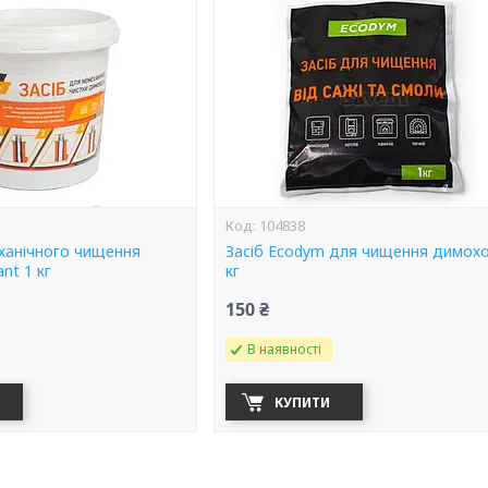
104838
еханічного чищення
Засіб Ecodym для чищення димох
nt 1 кг
кг
150 ₴
В наявності
КУПИТИ