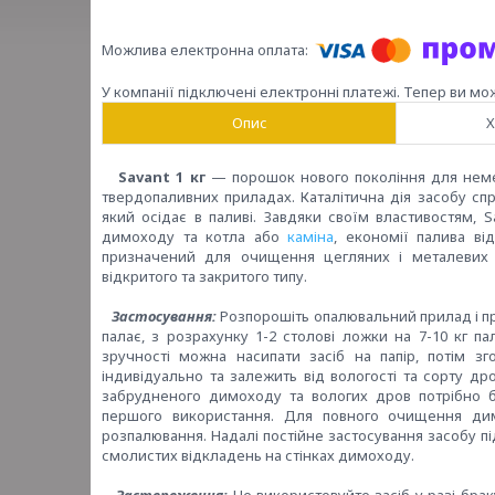
У компанії підключені електронні платежі. Тепер ви мо
Опис
Х
Savant 1 кг
— порошок нового покоління для немех
твердопаливних приладах. Каталітична дія засобу спр
який осідає в паливі. Завдяки своїм властивостям,
димоходу та котла або
каміна
, економії палива в
призначений для очищення цегляних і металевих ди
відкритого та закритого типу.
Застосування:
Розпорошіть опалювальний прилад і про
палає, з розрахунку 1-2 столові ложки на 7-10 кг 
зручності можна насипати засіб на папір, потім зг
індивідуально та залежить від вологості та сорту д
забрудненого димоходу та вологих дров потрібно б
першого використання. Для повного очищення дим
розпалювання. Надалі постійне застосування засобу п
смолистих відкладень на стінках димоходу.