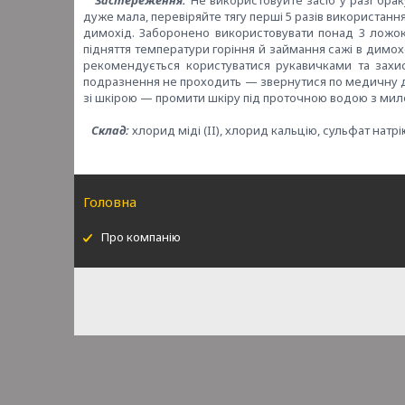
Застереження:
Не використовуйте засіб у разі бра
дуже мала, перевіряйте тягу перші 5 разів використанн
димохід. Заборонено використовувати понад 3 ложок
підняття температури горіння й займання сажі в димохо
рекомендується користуватися рукавичками та захи
подразнення не проходить — звернутися по медичну доп
зі шкірою — промити шкіру під проточною водою з мил
Склад:
хлорид міді (II), хлорид кальцію, сульфат натр
Головна
Про компанію