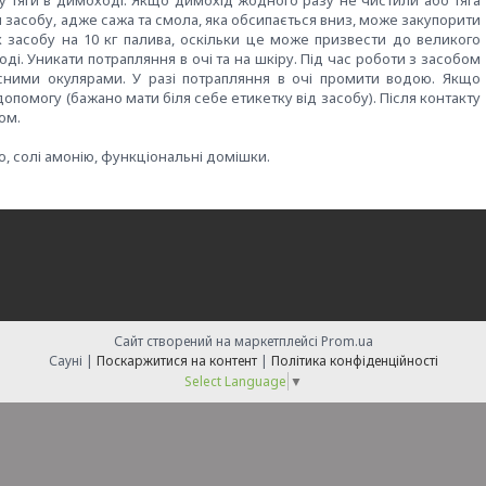
ку тяги в димоході. Якщо димохід жодного разу не чистили або тяга
я засобу, адже сажа та смола, яка обсипається вниз, може закупорити
 засобу на 10 кг палива, оскільки це може призвести до великого
ді. Уникати потрапляння в очі та на шкіру. Під час роботи з засобом
сними окулярами. У разі потрапляння в очі промити водою. Якщо
омогу (бажано мати біля себе етикетку від засобу). Після контакту
ом.
ію, солі амонію, функціональні домішки.
Сайт створений на маркетплейсі
Prom.ua
Сауні |
Поскаржитися на контент
|
Політика конфіденційності
Select Language
▼