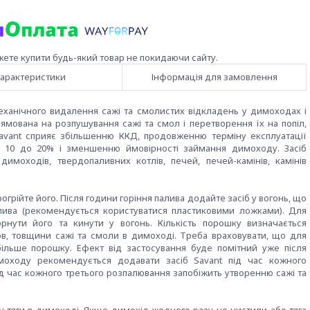
жете купити будь-який товар не покидаючи сайту.
арактеристики
Інформація для замовлення
анічного видалення сажі та смолистих відкладень у димоходах і
ямована на розпушування сажі та смол і перетворення їх на попіл,
 Savant сприяє збільшенню ККД, продовженню терміну експлуатації
ід 10 до 20% і зменшенню ймовірності займання димоходу. Засіб
моходів, твердопаливних котлів, печей, печей-камінів, камінів
грійте його. Після години горіння палива додайте засіб у вогонь, що
палива (рекомендується користуватися пластиковими ложками). Для
орнути його та кинути у вогонь. Кількість порошку визначається
ров, товщини сажі та смоли в димоході. Треба враховувати, що для
ільше порошку. Ефект від застосування буде помітний уже після
оходу рекомендується додавати засіб Savant під час кожного
ід час кожного третього розпалювання запобіжить утворенню сажі та