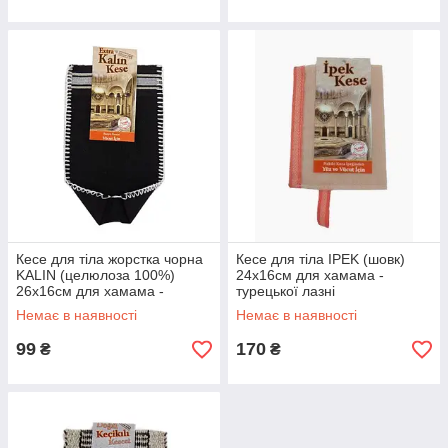
Кесе для тіла жорстка чорна
Кесе для тіла IPEK (шовк)
KALIN (целюлоза 100%)
24х16см для хамама -
26х16см для хамама -
турецької лазні
турецької лазні
Немає в наявності
Немає в наявності
99
170
₴
₴