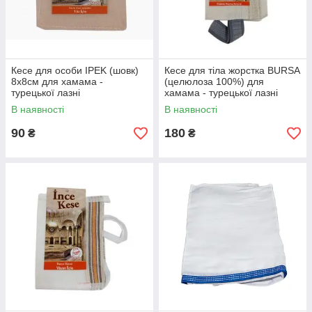
Кесе для особи IPEK (шовк)
Кесе для тіла жорстка BURSA
8х8см для хамама -
(целюлоза 100%) для
турецької лазні
хамама - турецької лазні
В наявності
В наявності
90
180
₴
₴