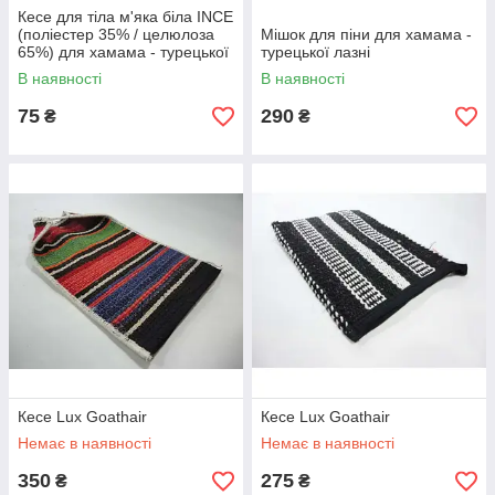
Кесе для тіла м'яка біла INCE
(поліестер 35% / целюлоза
Мішок для піни для хамама -
65%) для хамама - турецької
турецької лазні
лазні
В наявності
В наявності
75
290
₴
₴
Кесе Lux Goathair
Кесе Lux Goathair
Немає в наявності
Немає в наявності
350
275
₴
₴