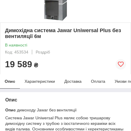
Димохідна система Jawar Uniwersal Plus без
вентиляції 6м
В наявності
Код: 453534
Роздріб
19 589
₴
Опис
Характеристики
Доставка
Оплата
Умови п
Опис
Опис
димоходу Jawar без вентиляції
Система Jawar Uniwersal Plus являє собою тришарову
димохідну систему з трубою з ізостатичного кераміки всіх
видів палива. Основними особливостями і херектеристикамы