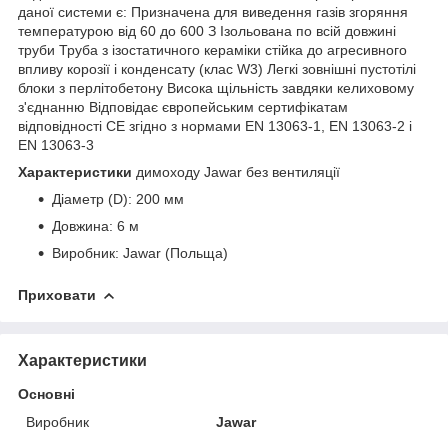
даної системи є: Призначена для виведення газів згоряння
температурою від 60 до 600 З Ізольована по всій довжині
труби Труба з ізостатичного кераміки стійка до агресивного
впливу корозії і конденсату (клас W3) Легкі зовнішні пустотілі
блоки з перлітобетону Висока щільність завдяки келиховому
з'єднанню Відповідає європейським сертифікатам
відповідності СЕ згідно з нормами EN 13063-1, EN 13063-2 і
EN 13063-3
Характеристики
димоходу Jawar без вентиляції
Діаметр (D): 200 мм
Довжина: 6 м
Виробник: Jawar (Польща)
Приховати
Характеристики
Основні
Виробник
Jawar