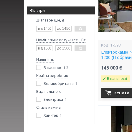
Фільтри
Діапазон цін, ₴
Номінальна потужність, Вт
17598
Електрокамін Ne
1200 (П образн
Наявність
145 000 ₴
В наявності
3
Країна виробник
В наявності
Великобританія
1
Вид пального
КУПИТИ
Електрика
1
Стиль каміна
Хай-тек
1