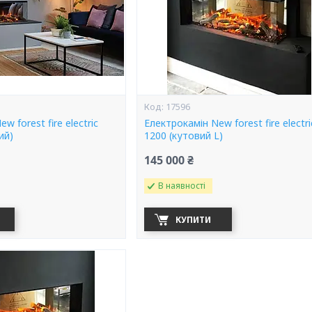
17596
w forest fire electric
Електрокамін New forest fire electri
ий)
1200 (кутовий L)
145 000 ₴
В наявності
КУПИТИ