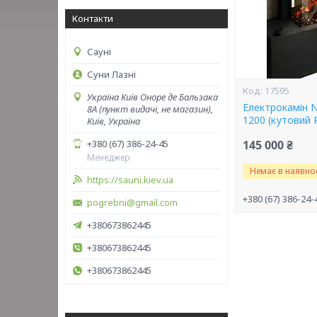
Контакти
Сауні
Суни Лазні
17595
Україна Київ Оноре де Бальзака
Електрокамін Ne
8А (пункт видачі, не магазин),
1200 (кутовий 
Київ, Україна
+380 (67) 386-24-45
145 000 ₴
Менеджер
Немає в наявнос
https://sauni.kiev.ua
+380 (67) 386-24-
pogrebni@gmail.com
+380673862445
+380673862445
+380673862445