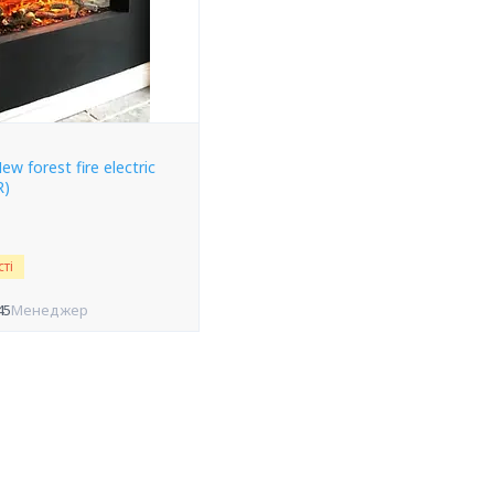
w forest fire electric
R)
ті
45
Менеджер