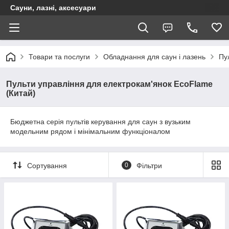
Сауни, лазні, аксесуари
Товари та послуги
Обладнання для саун і лазень
Пу
Пульти управління для електрокам'янок EcoFlame
(Китай)
Бюджетна серія пультів керування для саун з вузьким
модельним рядом і мінімальним функціоналом
Сортування
0
Фільтри