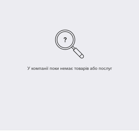
LA NORDICA є лідером італійського ринку з дров'яних
опалювальних приладів і має відмінну репутацію на ринку.
Особливу увагу до всіх, навіть дрібних деталей, нові
технології, неперевершений італійський дизайн, відмінна
якість, а також сертифікація в більш ніж 20-ти країнах ще раз
підкреслюють і роблять незаперечним підтвердження
відмінної репутації на ринку.
У компанії поки немає товарів або послуг