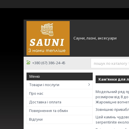
Сауни, лазні, аксесуари
+380 (67) 386-24-45
Кам'янки для ла
Товари і послуги
Модельний ряд п
Про нас
розміром від 8 до
Доставка і оплата
Жароміцне вогнетр
Зовнішню привабл
Повернення та обмін
Цей камінь чудово
Відгуки
serpentinite екол