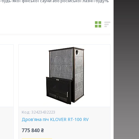
 будь-якої фінської сауни або російської лазні і будуть
32423432223
Дров'яна піч KLOVER RT-100 RV
775 840 ₴