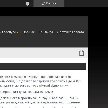
Кошик
 і послуги
Про нас
Контакти
Доставка і оплата
д 16 до 40 кВт, які можуть працювати в лазнях
ь 250 кг, що дозволяє отримувати розігрів до 480 С.
лядання живого вогню в кімнаті відпочинку .
 серпентиніту завтовшки 30-40 мм
дають його в простір вашої сауни або лазні. Камінь
тримувати до тисячі циклів нагрівання і охолодження.