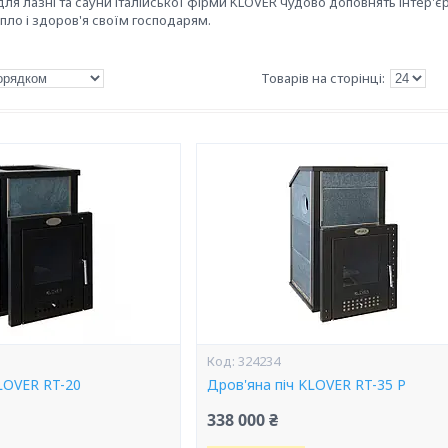
для лазні та сауни італійської фірми KLOVER чудово доповнять інтер'єр
пло і здоров'я своїм господарям.
324234
LOVER RT-20
Дров'яна піч KLOVER RT-35 P
338 000 ₴