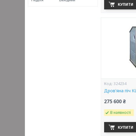
КУПИТИ
324234
Дров'яна піч K
275 600 ₴
В наявності
КУПИТИ