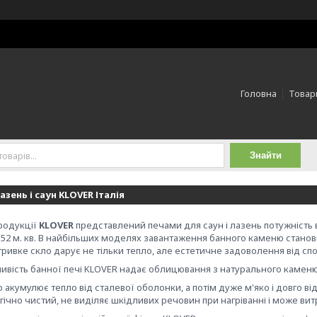
Головна
Товари
Знайти
зень і саун KLOVER Італія
родукції
KLOVER
представлений печами для саун і лазень потужність ві
 52 м. кв. В найбільших моделях завантаження банного каменю становит
ивке скло дарує не тільки тепло, але естетичне задоволення від спог
ивість банної печі KLOVER надає облицювання з натурального каменю
 акумулює тепло від сталевої оболонки, а потім дуже м'яко і довго від
огічно чистий, не виділяє шкідливих речовин при нагріванні і може ви