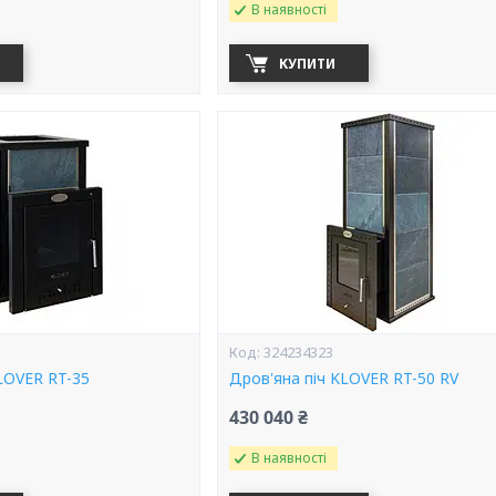
В наявності
КУПИТИ
324234323
LOVER RT-35
Дров'яна піч KLOVER RT-50 RV
430 040 ₴
В наявності