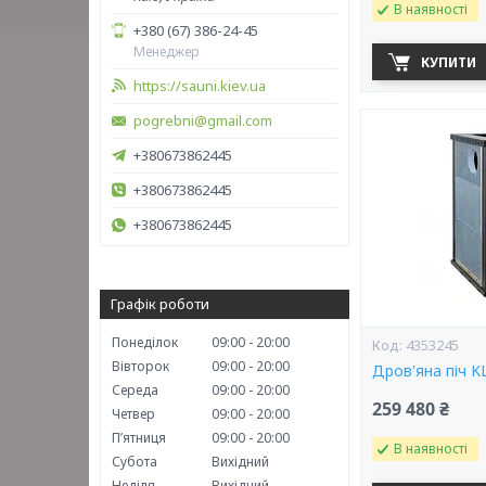
В наявності
+380 (67) 386-24-45
Менеджер
КУПИТИ
https://sauni.kiev.ua
pogrebni@gmail.com
+380673862445
+380673862445
+380673862445
Графік роботи
Понеділок
09:00
20:00
4353245
Вівторок
09:00
20:00
Дров'яна піч K
Середа
09:00
20:00
259 480 ₴
Четвер
09:00
20:00
Пʼятниця
09:00
20:00
В наявності
Субота
Вихідний
Неділя
Вихідний