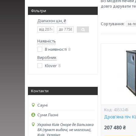
Всі моделі печей 
довго дарувати те
Фільтри
Діапазон цін, ₴
Наявність
В наявності
8
Виробник
Klover
8
Контакти
Сауні
4353245
Суни Лазні
Дров'яна піч K
Україна Київ Оноре де Бальзака
207 480 ₴
8А (пункт видачі, не магазин),
Київ, Україна