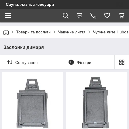
Сауни, лазні, аксесуари
Товари та послуги
Чавунне лиття
Чугуне лите Hubos
Заслонки димаря
Сортування
0
Фільтри