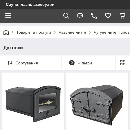
Сауни, лазні, аксесуари
Товари та послуги
Чавунне лиття
Чугуне лите Hubos
Духовки
Сортування
0
Фільтри