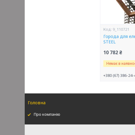
9_110721
Города для ел
STEEL
10 782 ₴
Немає в наявнос
+380 (67) 386-24-
Головна
Про компанію