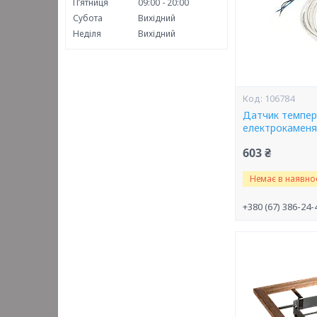
Пʼятниця
09:00
20:00
Субота
Вихідний
Неділя
Вихідний
106784
Датчик темпер
електрокаменя
603 ₴
Немає в наявнос
+380 (67) 386-24-