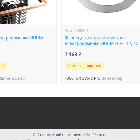
109304
ектрокаменки HUUM
Фланець декоративний для
електрокаменки HUUM HIVE 12, 15,
7 163 ₴
ті
Немає в наявності
45
Менеджер
+380 (67) 386-24-45
Менеджер
Сайт створений на маркетплейсі
Prom.ua