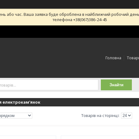
ень або час. Ваша заявка буде оброблена в найближчий робочий день
телефона +38(067)386-24-45
Головна
Товари
Знайти
я електрокам'янок