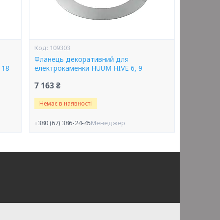
109303
Фланець декоративний для
 18
електрокаменки HUUM HIVE 6, 9
7 163 ₴
Немає в наявності
+380 (67) 386-24-45
Менеджер