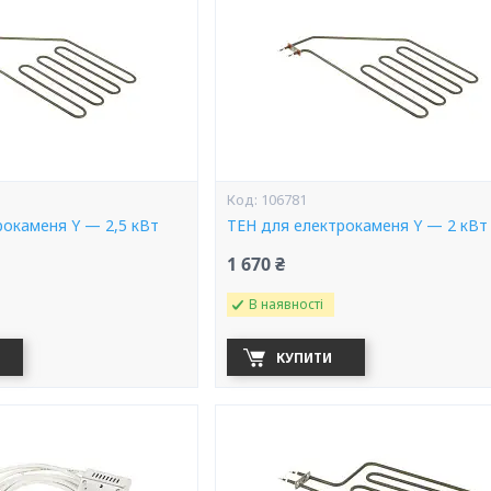
106781
рокаменя Y — 2,5 кВт
ТЕН для електрокаменя Y — 2 кВт
1 670 ₴
В наявності
КУПИТИ