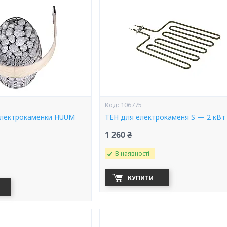
106775
електрокаменки HUUM
ТЕН для електрокаменя S — 2 кВт
1 260 ₴
В наявності
КУПИТИ