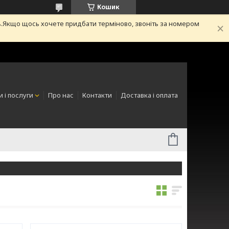
Кошик
.Якщо щось хочете придбати терміново, звоніть за номером
 і послуги
Про нас
Контакти
Доставка і оплата