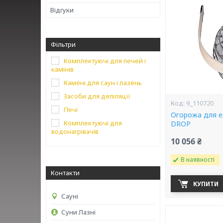
Відгуки
Фільтри
Комплектуючі для печей і
камінів
Камені для саун і лазень
Засоби для депіляції
9_110720
Печі
Огорожа для 
Комплектуючі для
DROP
водонагрівачів
10 056 ₴
В наявності
Контакти
КУПИТИ
Сауні
Суни Лазні