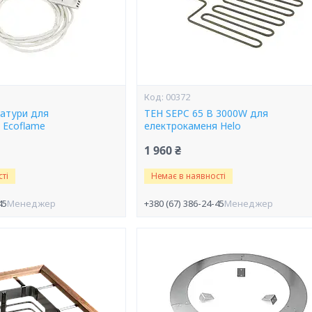
00372
атури для
ТЕН SEPC 65 B 3000W для
 Ecoflame
електрокаменя Helo
1 960 ₴
ті
Немає в наявності
45
Менеджер
+380 (67) 386-24-45
Менеджер