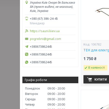
Україна Київ Оноре де Бальзака
8А (пункт видачі, не магазин),
Київ, Україна
+380 (67) 386-24-45
Менеджер
https://sauni.kiev.ua
pogrebni@gmail.com
106782
+380673862445
ТЕН для елект
+380673862445
1 750 ₴
+380673862445
В наявності
КУПИТИ
Графік роботи
Понеділок
09:00
20:00
Вівторок
09:00
20:00
Середа
09:00
20:00
Четвер
09:00
20:00