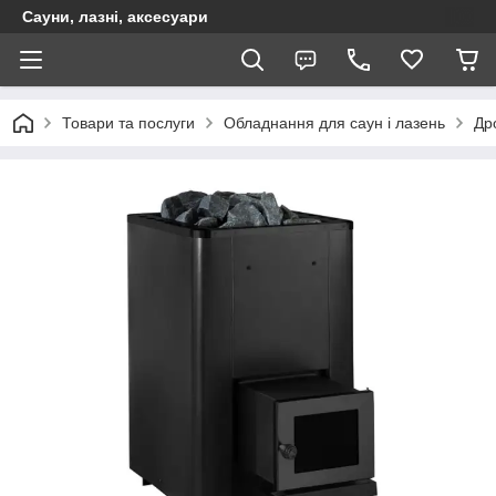
Сауни, лазні, аксесуари
Товари та послуги
Обладнання для саун і лазень
Дро