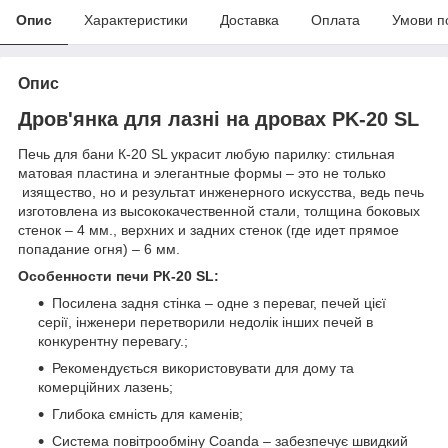
Опис
Характеристики
Доставка
Оплата
Умови п
Опис
Дров'янка для лазні на дровах PK-20 SL
Печь для бани К-20 SL украсит любую парилку: стильная
матовая пластина и элегантные формы – это не только
изящество, но и результат инженерного искусства, ведь печь
изготовлена из высококачественной стали, толщина боковых
стенок – 4 мм., верхних и задних стенок (где идет прямое
попадание огня) – 6 мм.
Особенности печи PК-20 SL:
Посилена задня стінка – одне з переваг, печей цієї
серії, інженери перетворили недолік інших печей в
конкурентну перевагу.;
Рекомендується використовувати для дому та
комерційних лазень;
Глибока ємність для каменів;
Система повітрообміну Coanda – забезпечує швидкий