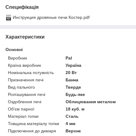
Специфікація
Инструкция дровяные печи Костер.pdf
Характеристики
Основні
Виробник
Pal
Країна виробник
Україна
Номінальна потужність
20 Вт
Призначення печі
Банна
Вид пального
Тверде
Розташування печі
Будь-яке
Оздоблення печі
Облицювання металом
Об'єм парної
18 куб. м
Матеріал топки
Сталь
Товщина матеріалу топки
4 мм
Підключення до димаря
Верхнє