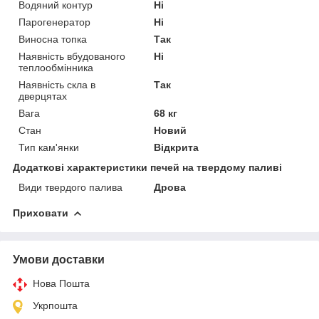
Водяний контур
Ні
Парогенератор
Ні
Виносна топка
Так
Наявність вбудованого
Ні
теплообмінника
Наявність скла в
Так
дверцятах
Вага
68 кг
Стан
Новий
Тип кам'янки
Відкрита
Додаткові характеристики печей на твердому паливі
Види твердого палива
Дрова
Приховати
Умови доставки
Нова Пошта
Укрпошта