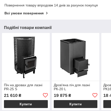
Повернення товару впродовж 14 днів за рахунок покупця
Всі умови повернення
Подібні товари компанії
Піч на дровах для лазні
Дров'яна піч для лазні
Дров
PR-25 S
РК-20 L
РК1
21 610
19 875
18 
₴
₴
Купити
Купити