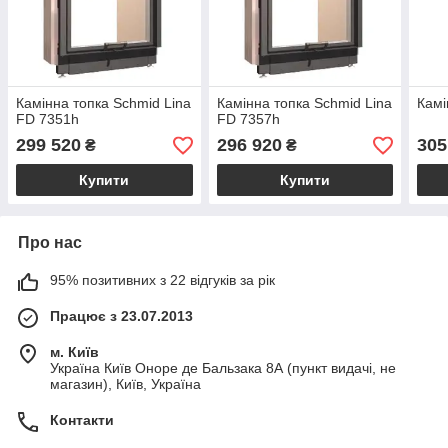
Камінна топка Schmid Lina
Камінна топка Schmid Lina
Камі
FD 7351h
FD 7357h
299 520
296 920
305
₴
₴
Купити
Купити
Про нас
95% позитивних з 22 відгуків за рік
Працює з 23.07.2013
м. Київ
Україна Київ Оноре де Бальзака 8А (пункт видачі, не
магазин), Київ, Україна
Контакти