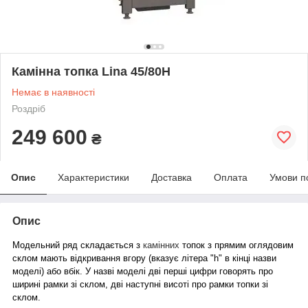
Камінна топка Lina 45/80H
Немає в наявності
Роздріб
249 600
₴
Опис
Характеристики
Доставка
Оплата
Умови п
Опис
Модельний ряд складається з
камінних
топок з прямим оглядовим
склом мають відкривання вгору (вказує літера "h" в кінці назви
моделі) або вбік. У назві моделі дві перші цифри говорять про
ширині рамки зі склом, дві наступні висоті про рамки топки зі
склом.