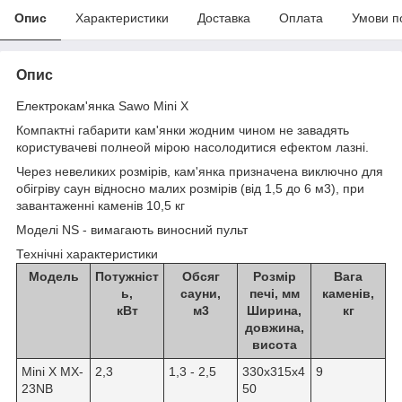
Опис
Характеристики
Доставка
Оплата
Умови п
Опис
Електрокам'янка
Sawo Mini X
Компактні габарити кам'янки жодним чином не завадять
користувачеві полнеой мірою насолодитися ефектом лазні.
Через невеликих розмірів, кам'янка призначена виключно для
обігріву саун відносно малих розмірів (від 1,5 до 6 м3), при
завантаженні каменів 10,5 кг
Моделі NS - вимагають виносний пульт
Технічні характеристики
Модель
Потужніст
Обсяг
Розмір
Вага
ь,
сауни,
печі, мм
каменів,
кВт
м
3
Ширина,
кг
довжина,
висота
Mini X MX-
2,3
1,3 - 2,5
330x315x4
9
23NB
50