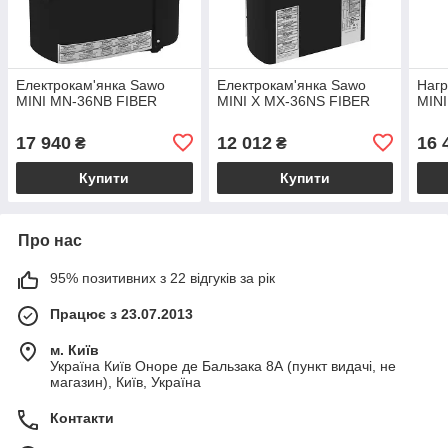
Електрокам'янка Sawo
Електрокам'янка Sawo
Нагр
MINI MN-36NB FIBER
MINI X MX-36NS FIBER
MIN
17 940
12 012
16 
₴
₴
Купити
Купити
Про нас
95% позитивних з 22 відгуків за рік
Працює з 23.07.2013
м. Київ
Україна Київ Оноре де Бальзака 8А (пункт видачі, не
магазин), Київ, Україна
Контакти