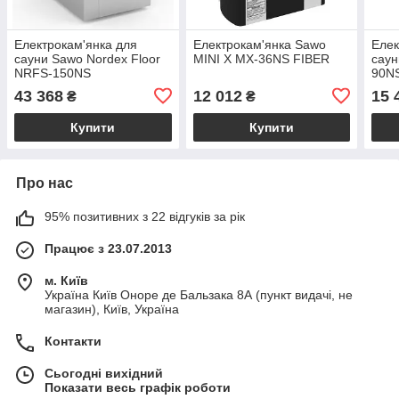
Електрокам'янка для
Електрокам'янка Sawo
Елек
сауни Sawo Nordex Floor
MINI X MX-36NS FIBER
саун
NRFS-150NS
90NS
43 368
12 012
15 
₴
₴
Купити
Купити
Про нас
95% позитивних з 22 відгуків за рік
Працює з 23.07.2013
м. Київ
Україна Київ Оноре де Бальзака 8А (пункт видачі, не
магазин), Київ, Україна
Контакти
Сьогодні вихідний
Показати весь графік роботи