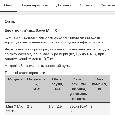
Опис
Характеристики
Доставка
Оплата
Умови п
Опис
Електрокам'янка
Sawo Mini X
Компактні габарити кам'янки жодним чином не завадять
користувачеві полнеой мірою насолодитися ефектом лазні.
Через невеликих розмірів, кам'янка призначена виключно для
обігріву саун відносно малих розмірів (від 1,5 до 6 м3), при
завантаженні каменів 10,5 кг
Моделі NS - вимагають виносний пульт
Технічні характеристики
Модель
Потужніст
Обсяг
Розмір
Вага
ь,
сауни,
печі, мм
каменів,
кВт
м
3
Ширина,
кг
довжина,
висота
Mini X MX-
2,3
1,3 - 2,5
330x210x4
9
23NS
50