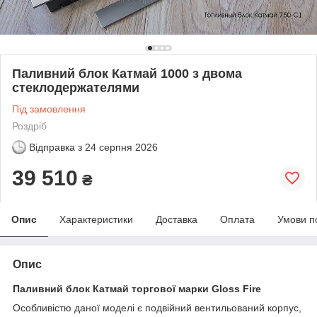
Паливний блок Катмай 1000 з двома
стеклодержателями
Під замовлення
Роздріб
Відправка з
24 серпня 2026
39 510
₴
Опис
Характеристики
Доставка
Оплата
Умови п
Опис
Паливний блок Катмай торгової марки Gloss Fire
Особливістю даної моделі є подвійний вентильований корпус,