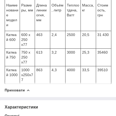
Наиме
Разме
Длина
Объём
Теплоо
Масса,
Стоим
новани
ры, мм
линии
, литр
тдача,
кг
ость,
е
огня,
Ватт
грн
модел
мм
и
Катма
600 х
463
2,4
2500
20,5
31 430
й 600
250
х77
Катма
750 х
613
3,2
3000
25,3
35460
й 750
250
х77
Катма
1000
863
4,3
4000
33,5
39510
й 1000
х250х7
7
Приховати
Характеристики
Основні