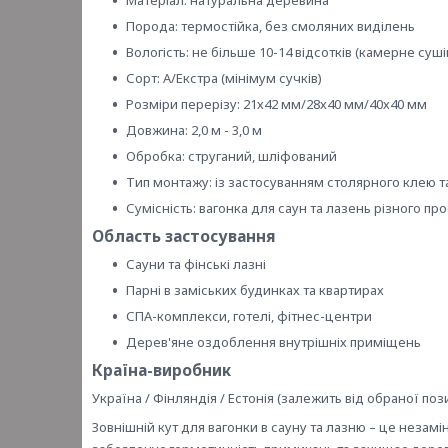
Матеріал: натуральна деревина
Порода: термостійка, без смоляних виділень
Вологість: не більше 10-14 відсотків (камерне суші
Сорт: А/Екстра (мінімум сучків)
Розміри перерізу: 21х42 мм/28х40 мм/40х40 мм
Довжина: 2,0 м - 3,0 м
Обробка: струганий, шліфований
Тип монтажу: із застосуванням столярного клею та
Сумісність: вагонка для саун та лазень різного профі
Область застосування
Сауни та фінські лазні
Парні в заміських будинках та квартирах
СПА-комплекси, готелі, фітнес-центри
Дерев'яне оздоблення внутрішніх приміщень
Країна-виробник
Україна / Фінляндія / Естонія (залежить від обраної пози
Зовнішній кут для вагонки в сауну та лазню – це незамін