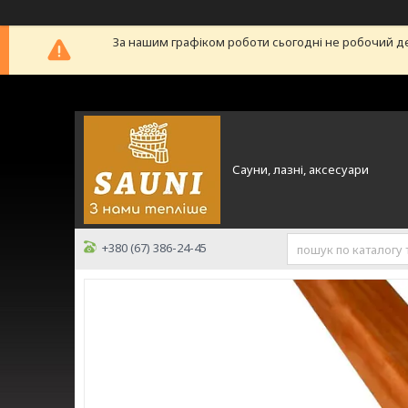
За нашим графіком роботи сьогодні не робочий д
Сауни, лазні, аксесуари
+380 (67) 386-24-45