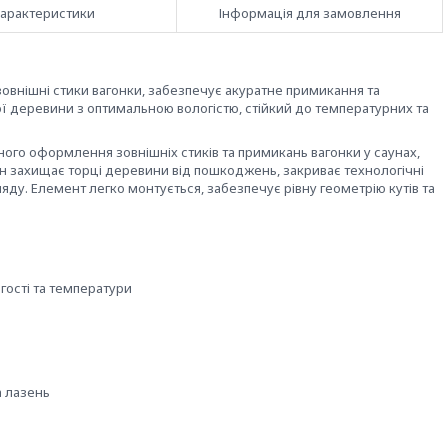
арактеристики
Інформація для замовлення
зовнішні стики вагонки, забезпечує акуратне примикання та
ї деревини з оптимальною вологістю, стійкий до температурних та
ного оформлення зовнішніх стиків та примикань вагонки у саунах,
Він захищає торці деревини від пошкоджень, закриває технологічні
ду. Елемент легко монтується, забезпечує рівну геометрію кутів та
гості та температури
а лазень