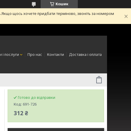
Кошик
.Якщо щось хочете придбати терміново, звоніть за номером
 і послуги
Про нас
Контакти
Доставка і оплата
Готово до відправки
Код:
691-726
312 ₴