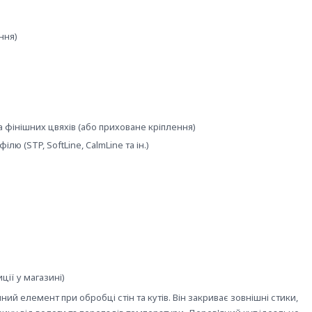
ння)
 фінішних цвяхів (або приховане кріплення)
лю (STP, SoftLine, CalmLine та ін.)
ції у магазині)
ний елемент при обробці стін та кутів. Він закриває зовнішні стики,