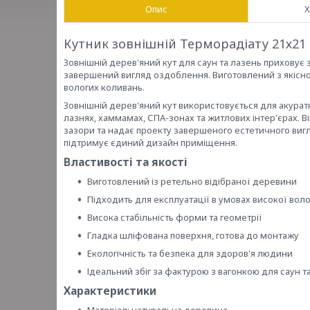
Опис
Х
Кутник зовнішній Терморадіату 21х21
Зовнішній дерев'яний кут для саун та лазень приховує 
завершений вигляд оздоблення. Виготовлений з якісно
вологих коливань.
Зовнішній дерев'яний кут використовується для акурат
лазнях, хаммамах, СПА-зонах та житлових інтер'єрах. 
зазори та надає проекту завершеного естетичного вигля
підтримує єдиний дизайн приміщення.
Властивості та якості
Виготовлений із ретельно відібраної деревини
Підходить для експлуатації в умовах високої воло
Висока стабільність форми та геометрії
Гладка шліфована поверхня, готова до монтажу
Екологічність та безпека для здоров'я людини
Ідеальний збіг за фактурою з вагонкою для саун т
Характеристики