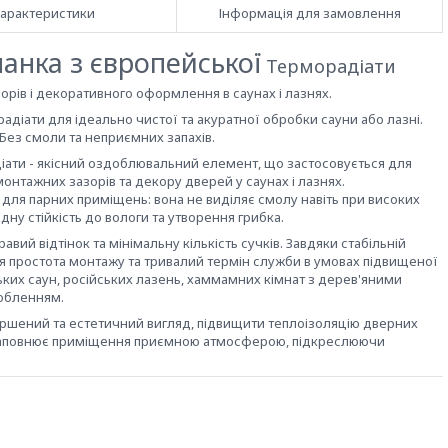
арактеристики
Інформація для замовлення
анка з європейської
Терморадіати
орів і декоративного оформлення в саунах і лазнях.
діати для ідеально чистої та акуратної обробки сауни або лазні.
 Без смоли та неприємних запахів.
іати - якісний оздоблювальний елемент, що застосовується для
онтажних зазорів та декору дверей у саунах і лазнях.
для парних приміщень: вона не виділяє смолу навіть при високих
дну стійкість до вологи та утворення грибка.
вий відтінок та мінімальну кількість сучків. Завдяки стабільній
ся простота монтажу та тривалий термін служби в умовах підвищеної
ьких саун, російських лазень, хаммамних кімнат з дерев'яними
добленням.
ршений та естетичний вигляд, підвищити теплоізоляцію дверних
а наповнює приміщення приємною атмосферою, підкреслюючи