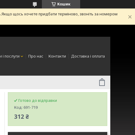
Кошик
.Якщо щось хочете придбати терміново, звоніть за номером
 і послуги
Про нас
Контакти
Доставка і оплата
Готово до відправки
Код:
691-719
312 ₴