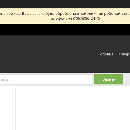
ень або час. Ваша заявка буде оброблена в найближчий робочий день
телефона +38(067)386-24-45
Головна
Товари
Знайти