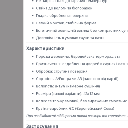
Не нагрівається до гарячих температур
Стійка до вологи та біопоразок
Гладка оброблена поверхня
Легкий монтаж, стабільна форма
Естетичний зовнішній вигляд без контрастних суч
Довговічність в умовах сауни та лазні
Характеристики
Порода деревини: Європейська терморадіата
Призначення: оздоблення дверей в саунах і лазнях
Обробка: стругана поверхня
Сортність: А/Екстра чи АВ (залежно від партії)
Вологість: 8-12% (камерне сушіння)
Розміри (типові варіанти): 42х12 мм
Колір: світло-кремовий, без виражених смоляних
Країна-виробник: ЄС (Європейський Союз)
При необхідності підбираємо точні розміри та сортність 
Застосування