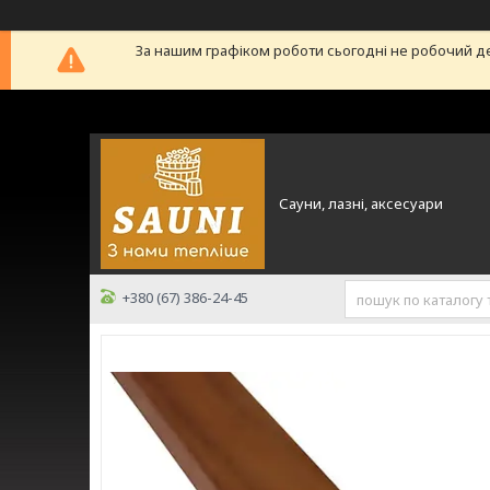
За нашим графіком роботи сьогодні не робочий д
Сауни, лазні, аксесуари
+380 (67) 386-24-45