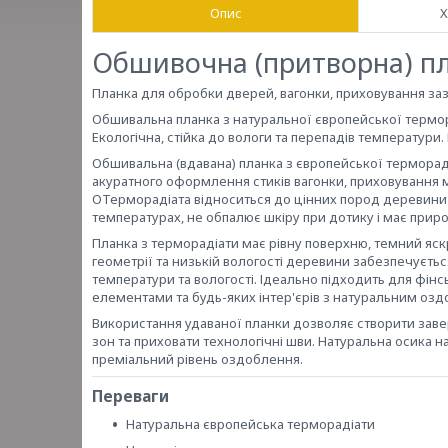
Опис
Х
Обшивочна (притворна) пл
Планка для обробки дверей, вагонки, приховування заз
Обшивальна планка з натуральної європейської термора
Екологічна, стійка до вологи та перепадів температури.
Обшивальна (вдавана) планка з європейської терморад
акуратного оформлення стиків вагонки, приховування м
ОТерморадіата відноситься до цінних пород деревини 
температурах, не обпалює шкіру при дотику і має приро
Планка з терморадіати має рівну поверхню, темний яскра
геометрії та низькій вологості деревини забезпечуєть
температури та вологості. Ідеально підходить для фінс
елементами та будь-яких інтер'єрів з натуральним оз
Використання удаваної планки дозволяє створити заве
зон та приховати технологічні шви. Натуральна осик
преміальний рівень оздоблення.
Переваги
Натуральна європейська терморадіати