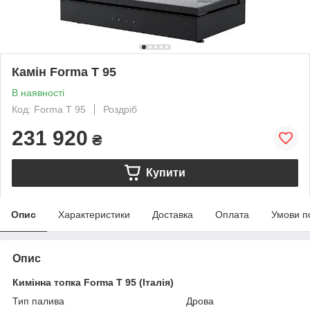
Камін Forma Т 95
В наявності
Код: Forma Т 95
Роздріб
231 920
₴
Купити
Опис
Характеристики
Доставка
Оплата
Умови п
Опис
Кимінна топка Forma Т 95 (Італія)
Тип палива Дрова