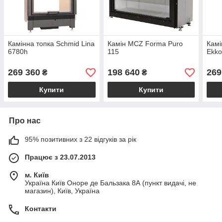
Камінна топка Schmid Lina
Камін MCZ Forma Puro
Камі
6780h
115
Ekko
269 360
198 640
269
₴
₴
Купити
Купити
Про нас
95% позитивних з 22 відгуків за рік
Працює з 23.07.2013
м. Київ
Україна Київ Оноре де Бальзака 8А (пункт видачі, не
магазин), Київ, Україна
Контакти