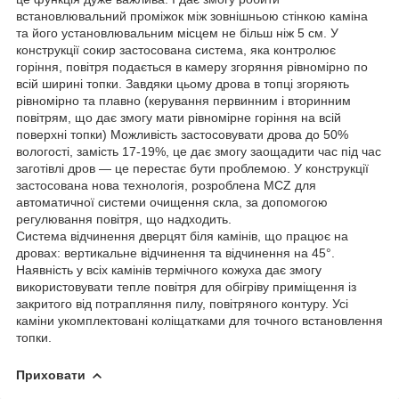
встановлювальний проміжок між зовнішньою стінкою каміна
та його установлювальним місцем не більш ніж 5 см. У
конструкції сокир застосована система, яка контролює
горіння, повітря подається в камеру згоряння рівномірно по
всій ширині топки. Завдяки цьому дрова в топці згоряють
рівномірно та плавно (керування первинним і вторинним
повітрям, що дає змогу мати рівномірне горіння на всій
поверхні топки) Можливість застосовувати дрова до 50%
вологості, замість 17-19%, це дає змогу заощадити час під час
заготівлі дров — це перестає бути проблемою. У конструкції
застосована нова технологія, розроблена MCZ для
автоматичної системи очищення скла, за допомогою
регулювання повітря, що надходить.
Система відчинення дверцят біля камінів, що працює на
дровах: вертикальне відчинення та відчинення на 45°.
Наявність у всіх камінів термічного кожуха дає змогу
використовувати тепле повітря для обігріву приміщення із
закритого від потрапляння пилу, повітряного контуру. Усі
каміни укомплектовані коліщатками для точного встановлення
топки.
Приховати