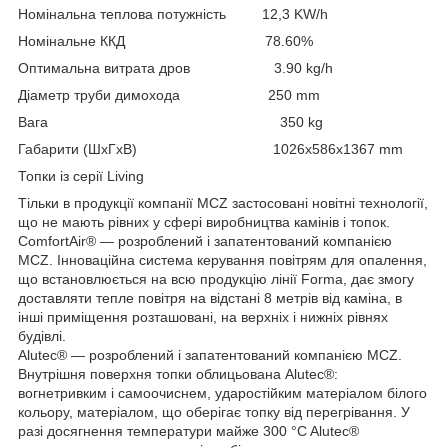
Номінальна теплова потужність 12,3 KW/h
Номінальне ККД 78.60%
Оптимальна витрата дров 3.90 kg/h
Діаметр труби димохода 250 mm
Вага 350 kg
Габарити (ШхГхВ) 1026х586х1367 mm
Топки із серії Living
Тільки в продукції компанії MCZ застосовані новітні технології,
що не мають рівних у сфері виробництва камінів і топок.
ComfortAir® — розроблений і запатентований компанією
MCZ. Інноваційна система керування повітрям для опалення,
що встановлюється на всю продукцію лінії Forma, дає змогу
доставляти тепле повітря на відстані 8 метрів від
каміна
, в
інші приміщення розташовані, на верхніх і нижніх рівнях
будівлі.
Alutec® — розроблений і запатентований компанією MCZ.
Внутрішня поверхня топки облицьована Alutec®:
вогнетривким і самоочиснем, ударостійким матеріалом білого
кольору, матеріалом, що оберігає топку від перегрівання. У
разі досягнення температури майже 300 °C Alutec®