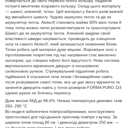
повертається до свого первісно білого кольору, надаючи
полум'я винятково яскравого кольору. Склад цього матеріалу
— шамот, алюміній, титан. Цей матеріал у багато разів важчий
від звичайного шамоту. Чудово акумулює тепло та діє як
акумулятор тепла. Alutec® становить майже 80% ваги топки й
тому топку можно легко розкомплектувати та транспортувати.
Шамот діє як акумулятор тепла. Алюміній завдяки своїй
властивості швидко нагрівається, призводить до очищення
скла та самого Alutec®, який залишається незмінним білим.
Титан робить цей матеріал дуже міцним. Жароміцне скло з
піролізованим покриттям під час нагрівання стає виключно
прозорим, що створює ефект його відсутності. Нова система
вертикального відчинення дверцят із ненагрівною
силіконовою ручкою. Стрічкувальний підшипник робить
підіймання й опускання скла тихим і безаварійним навіть
після розігрівання самої топки, все це дає змогу відчиняти та
зачиняти дверцята навіть у топок розміром FORMA PURO 115
однією рукою не боячись перекосу.
Дуже високе ККД до 86,6%. Низька температура димових газів
260- 290 °C
Всі моделі забезпечені повітрозабірниками, конструктивно
пристосовані для під'єднання припливу повітря з вулиці. За
ширини топки понад 80 см. і димоході діаметром 250 мм. —
це функція дуже важлива. І дає змогу робити