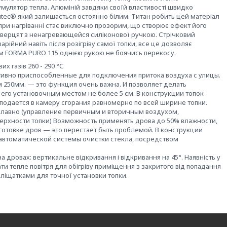
умулятор тепла. Алюміній завдяки своїй властивості швидко
lutec® який залишається остоянно білим. Титан робить цей матеріал
при нагріванні стає виключно прозорим, що створює ефект його
 дверцят з ненагревающейся силіконової ручкою. Стрічковий
арійний навіть після розігріву самої топки, все це дозволяє
ром FORMA PURO 115 однією рукою не боячись перекосу.
 газів 260 - 290 °С
ивно приспособленные для подключения притока воздуха с улицы.
 250мм. — это функция очень важна. И позволяет делать
его установочным местом не более 5 см. В конструкции топок
подается в камеру сгорания равномерно по всей ширине топки.
 плавно (управление первичным и вторичным воздухом,
ерхности топки) Возможность применять дрова до 50% влажности,
аготовке дров — это перестает быть проблемой. В конструкции
 автоматической системы очистки стекла, посредством
 дровах: вертикальне відкривання і відкривання на 45°. Наявність у
ти тепле повітря для обігріву приміщення з закритого від попадання
коліщатками для точної установки топки.