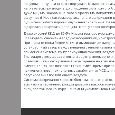
розукомплектувати та транспортувати. Шамот діє як ак
нагрівається, призводить до очищення скла і самого A
дуже міцним. Жароміцне скло з піролізним покриттям 
відсутності. Нова система вертикального відкривання
підшипник робить підйом і опускання скла тихим і безав
відкривати і закривати дверцята навіть у топок розмі
Дуже високий ККД до 86,6%. Низька температура димових
Все модели снабжены воздухозаборниками, конструкт
При ширине топки более 80 см. и дымоходе диаметром
установочный зазор между внешней стенкой камина и 
применена система, контролирующая горения, воздух 
Благодаря этому дрова в топке сгорают равномерно и
позволяющее иметь равномерное горение на всей пов
вместо 17-19%, это позволяет сэкономить время при з
применена новая технология, разработанная MCZ, для
регулирования поступающего воздуха.
Система відкривання дверцят біля камінів, що працює на
всіх камінів термічного кожуха дозволяє використовува
пилу, повітряного контуру. Всі каміни укомплектовані 