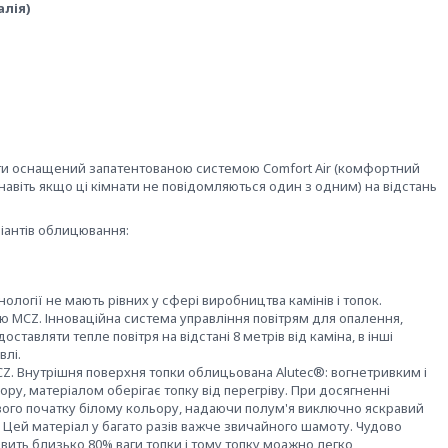
алія)
ути оснащений запатентованою системою Comfort Air (комфортний
 (навіть якщо ці кімнати не повідомляються один з одним) на відстань
іантів облицювання:
нології не мають рівних у сфері виробництва камінів і топок.
 MCZ. Інноваційна система управління повітрям для опалення,
ставляти тепле повітря на відстані 8 метрів від каміна, в інші
влі.
Z. Внутрішня поверхня топки облицьована Alutec®: вогнетривким і
ру, матеріалом оберігає топку від перегріву. При досягненні
вого початку білому кольору, надаючи полум'я виключно яскравий
. Цей матеріал у багато разів важче звичайного шамоту. Чудово
овить близько 80% ваги топки і тому топку моажно легко