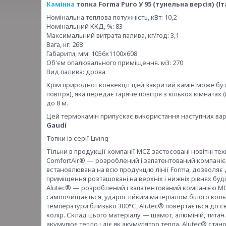
Камінна
топка Forma Puro У 95 (тунельна версія) (Іт
Номінальна теплова потужність, кВт: 10,2
Номінальний ККД, %: 83
Максимальний витрата палива, кг/год: 3,1
Вага, кг: 268
Габарити, мм: 1056х1100х608
Об'єм опалювального приміщення. м3: 270
Вид палива: дрова
Крім природної конвекції цей закритий камін може б
повітря), яка передає гаряче повітря з кількох кімнатах
до 8 м.
Цей термокамін припускає використання наступних вар
Gaudì
Топки із серії Living
Тільки в продукції компанії MCZ застосовані новітні тех
ComfortAir® — розроблений і запатентований компанією
встановлювана на всю продукцію лінії Forma, дозволяє до
приміщення розташовані на верхніх і нижніх рівнях буді
Alutec® — розроблений і запатентований компанією MC
самоочищається, ударостійким матеріалом білого кольо
температури близько 300°С, Alutec® повертається до с
колір. Склад цього матеріалу — шамот, алюміній, титан
акумулює тепло і діє як акумулятор тепла. Alutec® стан