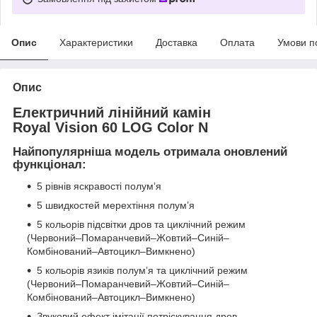
Опис
Характеристики
Доставка
Оплата
Умови п
Опис
Електричний лінійний камін
Royal Vision 60 LOG Color N
Найпопулярніша модель отримала оновлений
функціонал:
5 рівнів яскравості полумʼя
5 швидкостей мерехтіння полумʼя
5 кольорів підсвітки дров та циклічний режим
(Червоний–Помаранчевий–Жовтий–Синій–
Комбінований–Автоцикл–Вимкнено)
5 кольорів язиків полумʼя та циклічний режим
(Червоний–Помаранчевий–Жовтий–Синій–
Комбінований–Автоцикл–Вимкнено)
Звуковий ефект імітації потріскування дров