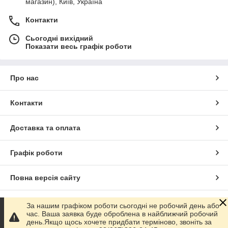
магазин), Київ, Україна
Контакти
Сьогодні вихідний
Показати весь графік роботи
Про нас
Контакти
Доставка та оплата
Графік роботи
Повна версія сайту
Сайт створено на маркетплейсі
Prom.ua
За нашим графіком роботи сьогодні не робочий день або
час. Ваша заявка буде оброблена в найближчий робочий
день.Якщо щось хочете придбати терміново, звоніть за
Політика конфіденційності