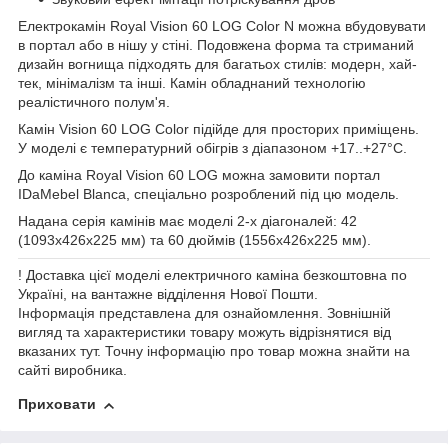
Електрокамін Royal Vision 60 LOG Color N можна вбудовувати
в портал або в нішу у стіні. Подовжена форма та стриманий
дизайн вогнища підходять для багатьох стилів: модерн, хай-
тек, мінімалізм та інші. Камін обладнаний технологію
реалістичного полум'я.
Камін Vision 60 LOG Color підійде для просторих приміщень.
У моделі є температурний обігрів з діапазоном +17..+27°С.
До каміна Royal Vision 60 LOG можна замовити портал
IDaMebel Blanca, спеціально розроблений під цю модель.
Надана серія камінів має моделі 2-х діагоналей: 42
(1093x426x225 мм) та 60 дюймів (1556x426x225 мм).
! Доставка цієї моделі електричного каміна безкоштовна по
Україні, на вантажне відділення Нової Пошти.
Інформація представлена для ознайомлення. Зовнішній
вигляд та характеристики товару можуть відрізнятися від
вказаних тут. Точну інформацію про товар можна знайти на
сайті виробника.
Приховати