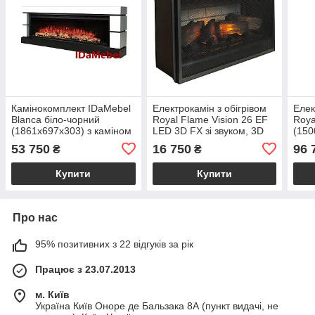
Камінокомплект IDaMebel
Електрокамін з обігрівом
Елек
Blanca біло-чорний
Royal Flame Vision 26 EF
Roya
(1861x697x303) з каміном
LED 3D FX зі звуком, 3D
(150
Vision 60 LOG Color з
ефектом полумʼя та
ефек
53 750
16 750
96 
₴
₴
реалістичними дровами,
дровами
дров
обігрівом,
тлін
Купити
Купити
Про нас
95% позитивних з 22 відгуків за рік
Працює з 23.07.2013
м. Київ
Україна Київ Оноре де Бальзака 8А (пункт видачі, не