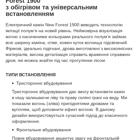
Forest 1900
з обігрівом та універсальним
встановленням
Електричний камін New Forest 1900 виводить технологію
імітації полум’я на новий рівень. Неймовірна візуалізація
вогню з насиченими кольорами реального полум’я займає
всю ширину каміна, отже, кожен куток вогнища підсвічений.
Фірмові, ідеально підігнані, дрова виготовлені з високоякісних
матеріалів, висока деталізація справить враження справжніх
дров, які можна знайти під час прогулянки лісом.
ТИПИ ВСТАНОВЛЕННЯ
Тристороннє вбудовування
Тристороннє вбудовування дає змогу встановити камін
в нішу залишаючи ліву та праву скляні грані на виду. Ми
показали вогонь (зліва) припіднятими дровами та
вугіллям, щоб доповнити ефект вогоню. В даному
дизайні використовується сучасний підхід до класичного
оформлення.
Фронтальне вбудовування
Повне вбудовування акцентує увагу на фронтальній