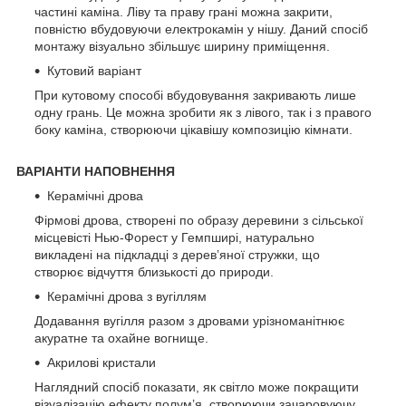
частині каміна. Ліву та праву грані можна закрити,
повністю вбудовуючи електрокамін у нішу. Даний спосіб
монтажу візуально збільшує ширину приміщення.
Кутовий варіант
При кутовому способі вбудовування закривають лише
одну грань. Це можна зробити як з лівого, так і з правого
боку каміна, створюючи цікавішу композицію кімнати.
ВАРІАНТИ НАПОВНЕННЯ
Керамічні дрова
Фірмові дрова, створені по образу деревини з сільської
місцевісті Нью-Форест у Гемпширі, натурально
викладені на підкладці з дерев’яної стружки, що
створює відчуття близькості до природи.
Керамічні дрова з вугіллям
Додавання вугілля разом з дровами урізноманітнює
акуратне та охайне вогнище.
Акрилові кристали
Наглядний спосіб показати, як світло може покращити
візуалізацію ефекту полум’я, створюючи зачаровуючу