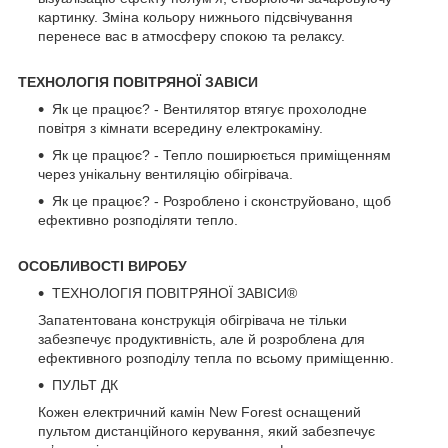
картинку. Зміна кольору нижнього підсвічування
перенесе вас в атмосферу спокою та релаксу.
ТЕХНОЛОГІЯ ПОВІТРЯНОЇ ЗАВІСИ
Як це працює? - Вентилятор втягує прохолодне
повітря з кімнати всередину електрокаміну.
Як це працює? - Тепло поширюється приміщенням
через унікальну вентиляцію обігрівача.
Як це працює? - Розроблено і сконструйовано, щоб
ефективно розподіляти тепло.
ОСОБЛИВОСТІ ВИРОБУ
ТЕХНОЛОГІЯ ПОВІТРЯНОЇ ЗАВІСИ®
Запатентована конструкція обігрівача не тільки
забезпечує продуктивність, але й розроблена для
ефективного розподілу тепла по всьому приміщенню.
ПУЛЬТ ДК
Кожен електричний камін New Forest оснащений
пультом дистанційного керування, який забезпечує