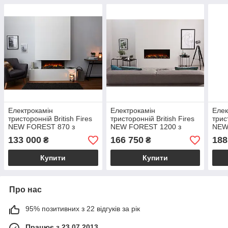
Електрокамін
Електрокамін
Елек
тристоронній British Fires
тристоронній British Fires
трис
NEW FOREST 870 з
NEW FOREST 1200 з
NEW
обігрівом
обігрівом
обіг
133 000
166 750
188
₴
₴
Купити
Купити
Про нас
95% позитивних з 22 відгуків за рік
Працює з 23.07.2013