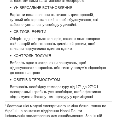
зв’язок між вами та затишною атмосферою.
УНІВЕРСАЛЬНЕ ВСТАНОВЛЕННЯ
Варіанти встановлення включають тристоронній,
кутовий або фронтальний спосіб вбудовування, які
забезпечують повну свободу у дизайні.
СВІТЛОВІ ЕФЕКТИ
Оберіть один з трьох кольорів, кожен з яких створює
свій настрій або встановіть циклічний режим, щоб
кольори чергувалися один за одним.
КОНТРОЛЬ ПОЛУМʼЯ
Виберіть одне з чотирьох налаштувань, щоб
відрегулювати яскравість або висоту полум’я відповідно
до свого настрою.
ОБІГРІВ З ТЕРМОСТАТОМ
Встановіть необхідну температуру від 17° до 27°C і
електрокамін зробить усе необхідне, щоб ефективно
підтримувати бажану температуру у приміщенні.
! Доставка цієї моделі електричного каміна безкоштовна по
Україні, на вантажне відділення Нової Пошти.
Інформація представлена для ознайомлення. Зовнішній