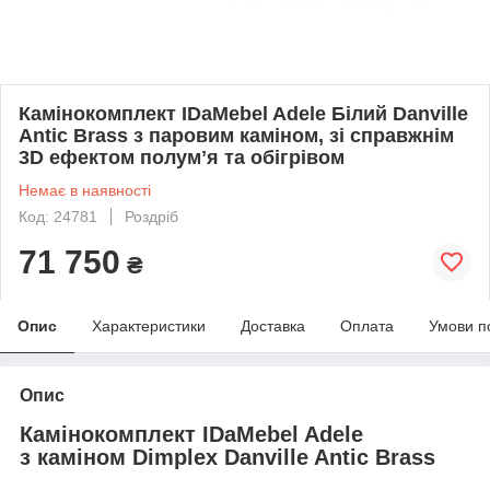
Камінокомплект IDaMebel Adele Білий Danville
Antic Brass з паровим каміном, зі справжнім
3D ефектом полумʼя та обігрівом
Немає в наявності
Код: 24781
Роздріб
71 750
₴
Опис
Характеристики
Доставка
Оплата
Умови п
Опис
Камінокомплект IDaMebel Adele
з каміном Dimplex Danville Antic Brass