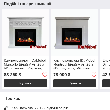
Подібні товари компанії
Камінокомплект IDaMebel
Камінокомплект IDaMebel
Елек
Marseille Білий V-Art 25 з
Montreal Білий V-Art 25 з
Dimp
5D полумʼям, обігрівом,
5D полумʼям, обігрівом,
зі с
звуком та дровами
звуком та дровами
полу
83 250
78 000
42 
₴
₴
вугі
Купити
Купити
Про нас
95% позитивних з 22 відгуків за рік