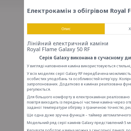
Електрокамін з обігрівом Royal F
Опис
Х
Лінійний електричний каміни
Royal Flame Galaxy 50 RF
Серія Galaxy виконана в сучасному ди
У вигляді наповнення каміна використовуються стильні,
У всіх моделях серії Galaxy RF передбачена можливість
особистих уподобань та особливостей інтер'єру. Колір
запропонованих. Додатково в камінах реалізована функц
регулюється.
Для більшого комфорту в електрокамінах реалізовано фу
повітря виходить із передньої частини каміна через о
заданої температури обігріву з граничною точністю, ре
Ще одна дуже зручна функція – таймер автоматичного в
Модельний ряд серії камінів Galaxy представлений 5 
Керувати роботою каміна можна з сенсорної панелі, ро