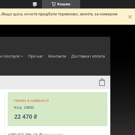
Кошик
.Якщо щось хочете придбати терміново, звоніть за номером
 і послуги
Про нас
Контакти
Доставка і оплата
Немає в наявності
Код:
24665
22 470 ₴
+380 (67) 386-24-45
Менеджер