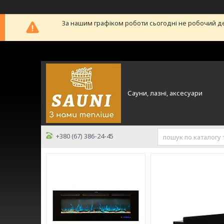
За нашим графіком роботи сьогодні не робочий д
Сауни, лазні, аксесуари
+380 (67) 386-24-45