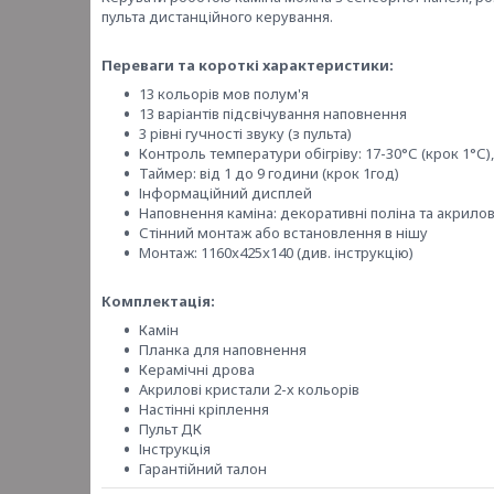
пульта дистанційного керування.
Переваги та короткі характеристики:
13 кольорів мов полум'я
13 варіантів підсвічування наповнення
3 рівні гучності звуку (з пульта)
Контроль температури обігріву: 17-30°С (крок 1°С),
Таймер: від 1 до 9 години (крок 1год)
Інформаційний дисплей
Наповнення каміна: декоративні поліна та акрилов
Стінний монтаж або встановлення в нішу
Монтаж: 1160x425x140 (див. інструкцію)
Комплектація:
Камін
Планка для наповнення
Керамічні дрова
Акрилові кристали 2-х кольорів
Настінні кріплення
Пульт ДК
Інструкція
Гарантійний талон