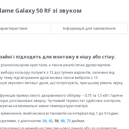
lame Galaxy 50 RF зі звуком
арактеристики
Інформація для замовлення
зайні і підходять для монтажу в нішу або стіну.
 різнокольорові кристали, а також реалістичні дрова муляжі.
 вибору кольору полум'я з 13 доступних варіантів, залежно від
ну тему підсвічування дров можна також вибрати з 13
ія звукової імітації дров, що потріскують, при цьому рівень звуку
нкцію примусового дворівневого обігріву – 0,75 та 1,5 кВт. Гаряче
твори, розташовані зверху. Чутливий термостат здійснює контроль
агуючи на мінімальні зміни температури повітря.
имкнення, який можна встановити на інтервал від 1 до 9 годин.
моделями, з діагоналлю
36
,
42
, 50,
60
,
72
дюйми.
зташованої в нижній частині лицьової панелі або за допомогою