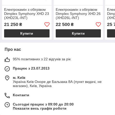
Електрокамін з обігрівом
Електрокамін з обігрівом
Елек
Dimplex Symphony XHD 23
Dimplex Symphony XHD 26
Dimp
(XHD23L-INT)
(XHD26L-INT)
(XHD
21 250
22 500
25 
₴
₴
Купити
Купити
Про нас
95% позитивних з 22 відгуків за рік
Працює з 23.07.2013
м. Київ
Україна Київ Оноре де Бальзака 8А (пункт видачі, не
магазин), Київ, Україна
Контакти
Сьогодні працює з 09:00 до 20:00
Показати весь графік роботи