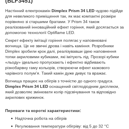
(BLF3451)
Настінний електрокамін
Dimplex Prism 34 LED
чудово підійде
для невеликого приміщення так, як має компактні розміри
порівняно зі старшими братами. У Prism 34 також
реалізований інноваційний ефект горіння, який досягається за
допомогою технології Optiflame LED.
Секрет ефекту імітації горіння полягає у наповнювачі
вогнища. Це не звичні дрова і навіть каміння. Розробники
Dimplex зробили крок далі, реалізувавши ідею наповнення
топки акриловими кубиками, які імітують лід. Прозорі кубики
«льоду» ідеально пропускають і ефектно відбивають
різнобарвну гаму кольорів, створюючи ефект казкового
чарівного полум'я. Такий камін дуже дивує та вражає.
Вогнища працює на обігрів з точністю до одного градуса.
Dimplex Prism 34 LED
оснащений світлодіодним дисплеєм,
який дозволяє змінювати колір підсвічування та відповідно
акрилових крижинок.
Переваги та короткі характеристики:
Надточна робота на обігрів
Регулювання температури обігріву: від 5 до 32 °C