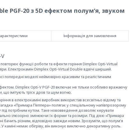
ble PGF-20 з 5D ефектом полумʼя, звуком
арактеристики
Інформація для замовлення
-V
повторює функції роботи та ефекти горіння Dimplex Opti-Virtual
ри. Електрокамін Dimplex Opti-Virtual Double вдвічі ширший.
а всі попередні моделі неймовірно красивим та реалістичним
фектом. Dimplex Opti-V PGF-20 включає не тільки особливо вражаючу
и, що імітують тріск дров та шум вогню.
ріння в електрокаміні виробник використав всесвітньо відому та
 Загадка «Примара Пеппера» полягає у спеціальному напівпрозорому
 під потрібним кутом. Таке нововведення дозволяє керувати
уально ілюзорно змінюючи їх форми та розміри. Під дією «Примара
міні бачить різним, відповідно завжди новим. Зрозуміти, що полум'я
 У каміні немає обігріву, він виконує виключно декоративну роль.