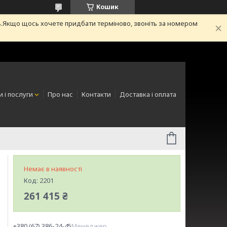
Кошик
.Якщо щось хочете придбати терміново, звоніть за номером
 і послуги
Про нас
Контакти
Доставка і оплата
Немає в наявності
Код:
2201
261 415 ₴
+380 (67) 386-24-45
Менеджер