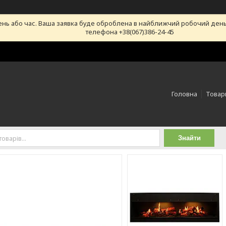
ень або час. Ваша заявка буде оброблена в найближчий робочий день
телефона +38(067)386-24-45
Головна
Товари
Знайти