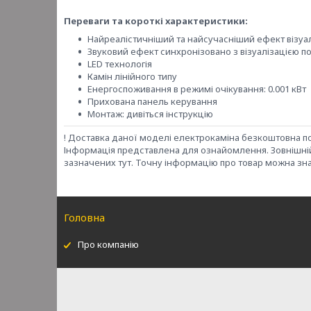
Переваги та короткі характеристики:
Найреалістичніший та найсучасніший ефект візуал
Звуковий ефект синхронізовано з візуалізацією п
LED технологія
Камін лінійного типу
Енергоспоживання в режимі очікування: 0.001 кВт
Прихована панель керування
Монтаж: дивіться інструкцію
! Доставка даної моделі електрокаміна безкоштовна по
Інформація представлена для ознайомлення. Зовнішній 
зазначених тут. Точну інформацію про товар можна зна
Головна
Про компанію