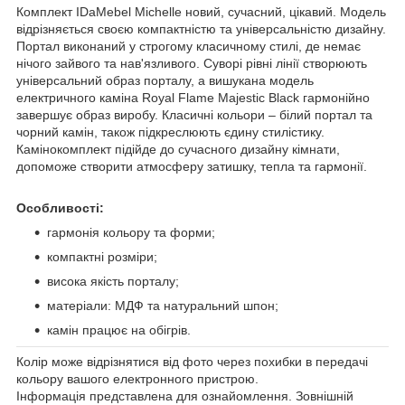
Комплект IDaMebel Michelle новий, сучасний, цікавий. Модель
відрізняється своєю компактністю та універсальністю дизайну.
Портал виконаний у строгому класичному стилі, де немає
нічого зайвого та нав'язливого. Суворі рівні лінії створюють
універсальний образ порталу, а вишукана модель
електричного каміна Royal Flame Majestic Black гармонійно
завершує образ виробу. Класичні кольори – білий портал та
чорний камін, також підкреслюють єдину стилістику.
Камінокомплект підійде до сучасного дизайну кімнати,
допоможе створити атмосферу затишку, тепла та гармонії.
Особливості:
гармонія кольору та форми;
компактні розміри;
висока якість порталу;
матеріали: МДФ та натуральний шпон;
камін працює на обігрів.
Колір може відрізнятися від фото через похибки в передачі
кольору вашого електронного пристрою.
Інформація представлена для ознайомлення. Зовнішній