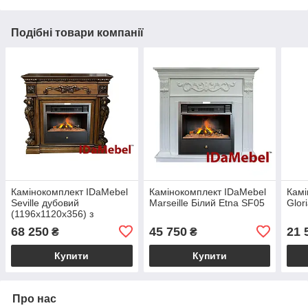
Подібні товари компанії
Камінокомплект IDaMebel
Камінокомплект IDaMebel
Камі
Seville дубовий
Marseille Білий Etna SF05
Glor
(1196x1120x356) з
паровим каміном Etna SF
68 250
45 750
21 
₴
₴
05 зі справжнім 3D
ефектом полумʼя,
Купити
Купити
обігрівом,
Про нас