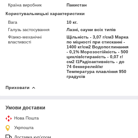
Країна виробник
Пакистан
Користувальницькі характеристики
Вага
10 кг.
Галузь застосування
Лазні, сауни всіх типів
Фізико-механічні
Щільність - 3,07 г/см3 Марка
властивості
по міцності при стисканні -
1400 кг/см2 Водопоглинання
- 0,1% Морозостійкість - 500
циклівІстираність - 0,07 г/
см2 І1Радіоактивність - до
74 беккерелей/кг
Температура плавління 950
градусів
Приховати
Умови доставки
Нова Пошта
Укрпошта
Доставка кур'єром