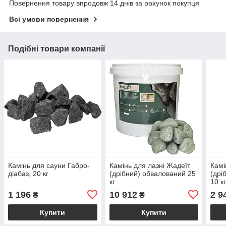
Повернення товару впродовж 14 днів за рахунок покупця
Всі умови повернення
Подібні товари компанії
Камінь для сауни Габро-
Камінь для лазні Жадеїт
Камі
діабаз, 20 кг
(дрібний) обвалований 25
(дрі
кг
10 к
1 196
10 912
2 9
₴
₴
Купити
Купити