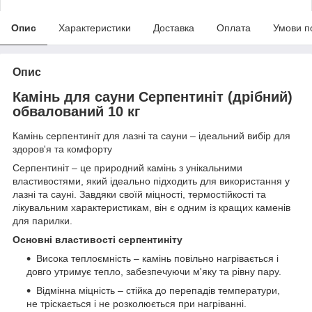
Опис
Характеристики
Доставка
Оплата
Умови п
Опис
Камінь для сауни Серпентиніт (дрібний)
обвалований 10 кг
Камінь серпентиніт для лазні та сауни – ідеальний вибір для
здоров'я та комфорту
Серпентиніт – це природний камінь з унікальними
властивостями, який ідеально підходить для використання у
лазні та сауні. Завдяки своїй міцності, термостійкості та
лікувальним характеристикам, він є одним із кращих каменів
для парилки.
Основні властивості серпентиніту
Висока теплоємність – камінь повільно нагрівається і
довго утримує тепло, забезпечуючи м'яку та рівну пару.
Відмінна міцність – стійка до перепадів температури,
не тріскається і не розколюється при нагріванні.