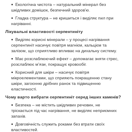
Екологічна чистота – натуральний мінерал без
шкідливих домішок, безпечний здоров'ю.
Гладка структура – не кришиться і виділяє пил при
нагріванні.
Лікувальні властивості серпентиніту
Виділяє корисні мінерали – у процесі нагрівання
серпентиніт насичує повітря магнієм, кальцієм та
залізом, що сприятливо впливає на дихальну систему.
Має розслаблюючий ефект – допомагає зняти стрес,
розслаблює м'язи, покращує кровообіг.
Корисний для шкіри – насичує повітря
мікроелементами, що сприяють покращенню стану
шкіри, загоєнню дрібних ранок та підвищенню
еластичності.
Чому варто вибрати серпентиніт серед інших каменів?
Безпека – не містить шкідливих речовин, не
тріскається під час нагрівання, не виділяє неприємних
запахів.
Довговічність служить роками без втрати своїх
властивостей.