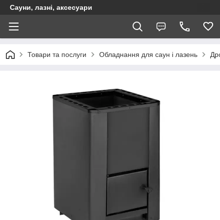
Сауни, лазні, аксесуари
Товари та послуги
Обладнання для саун і лазень
Дро