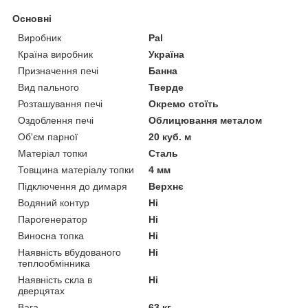
Основні
Виробник
Pal
Країна виробник
Україна
Призначення печі
Банна
Вид пального
Тверде
Розташування печі
Окремо стоїть
Оздоблення печі
Облицювання металом
Об'єм парної
20 куб. м
Матеріал топки
Сталь
Товщина матеріалу топки
4 мм
Підключення до димаря
Верхнє
Водяний контур
Ні
Парогенератор
Ні
Виносна топка
Ні
Наявність вбудованого
Ні
теплообмінника
Наявність скла в
Ні
дверцятах
Вага
63 кг