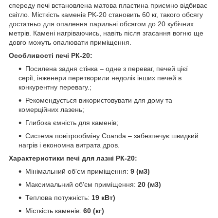
спереду печі встановлена матова пластина приємно відбиває
світло. Місткість каменів PK-20 становить 60 кг, такого обсягу
достатньо для опалення парильні обсягом до 20 кубічних
метрів. Камені нагріваючись, навіть після згасання вогню ще
довго можуть опалювати приміщення.
Особливості печі РК-20:
Посилена задня стінка – одне з переваг, печей цієї
серії, інженери перетворили недолік інших печей в
конкурентну перевагу.;
Рекомендується використовувати для дому та
комерційних лазень;
Глибока ємність для каменів;
Система повітрообміну Coanda – забезпечує швидкий
нагрів і економна витрата дров.
Характеристики печі для лазні РК-20:
Мінімальний об'єм приміщення:
9 (м3)
Максимальний об'єм приміщення:
20 (м3)
Теплова потужність:
19 кВт)
Місткість каменів:
60 (кг)