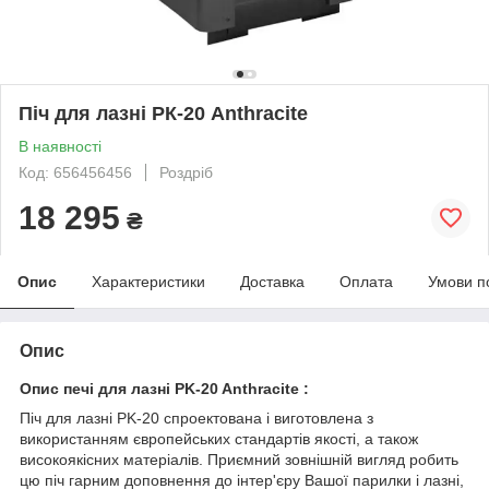
Піч для лазні РК-20 Anthracite
В наявності
Код: 656456456
Роздріб
18 295
₴
Опис
Характеристики
Доставка
Оплата
Умови п
Опис
Опис печі для лазні PK-20 Anthracite :
Піч для лазні PK-20 спроектована і виготовлена з
використанням європейських стандартів якості, а також
високоякісних матеріалів. Приємний зовнішній вигляд робить
цю піч гарним доповнення до інтер'єру Вашої парилки і лазні,