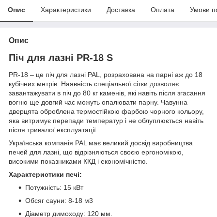
Опис
Характеристики
Доставка
Оплата
Умови п
Опис
Піч для лазні PR-18 S
PR-18 – це піч для лазні PAL, розрахована на парні аж до 18
кубічних метрів. Наявність спеціальної сітки дозволяє
завантажувати в піч до 80 кг каменів, які навіть після згасання
вогню ще довгий час можуть опалювати парну. Чавунна
дверцята оброблена термостійкою фарбою чорного кольору,
яка витримує перепади температур і не облуплюється навіть
після тривалої експлуатації.
Українська компанія PAL має великий досвід виробництва
печей для лазні, що відрізняються своєю ергономікою,
високими показниками ККД і економічністю.
Характеристики печі:
Потужність: 15 кВт
Обсяг сауни: 8-18 м3
Діаметр димоходу: 120 мм.