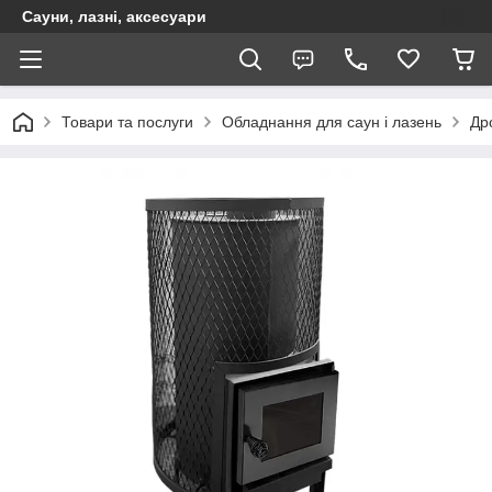
Сауни, лазні, аксесуари
Товари та послуги
Обладнання для саун і лазень
Дро