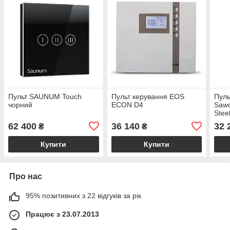
Пульт SAUNUM Touch
Пульт керування EOS
Пуль
чорний
ECON D4
Sawo
Stee
62 400
36 140
32 
₴
₴
Купити
Купити
Про нас
95% позитивних з 22 відгуків за рік
Працює з 23.07.2013