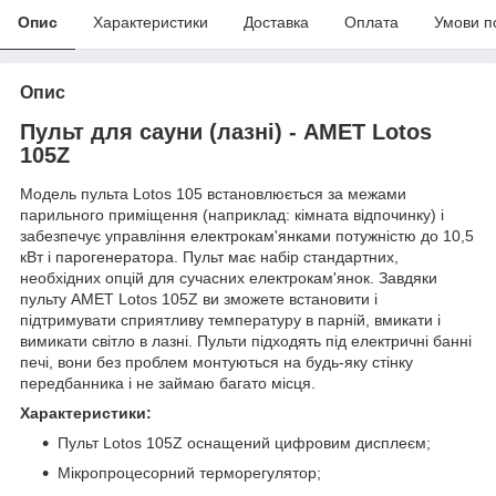
Опис
Характеристики
Доставка
Оплата
Умови п
Опис
Пульт для сауни (лазні) - AMET Lotos
105Z
Модель пульта Lotos 105 встановлюється за межами
парильного приміщення (наприклад: кімната відпочинку) і
забезпечує управління
електрокам'янками
потужністю до 10,5
кВт і
парогенератора
. Пульт має набір стандартних,
необхідних опцій для сучасних електрокам'янок. Завдяки
пульту AMET Lotos 105Z ви зможете встановити і
підтримувати сприятливу температуру в парній, вмикати і
вимикати світло в лазні. Пульти підходять під електричні банні
печі, вони без проблем монтуються на будь-яку стінку
передбанника і не займаю багато місця.
Характеристики:
Пульт Lotos 105Z оснащений цифровим дисплеєм;
Мікропроцесорний терморегулятор;