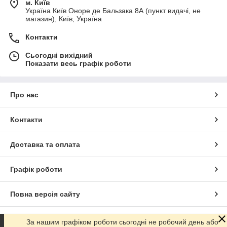
м. Київ
Україна Київ Оноре де Бальзака 8А (пункт видачі, не
магазин), Київ, Україна
Контакти
Сьогодні вихідний
Показати весь графік роботи
Про нас
Контакти
Доставка та оплата
Графік роботи
Повна версія сайту
Сайт створено на маркетплейсі
Prom.ua
За нашим графіком роботи сьогодні не робочий день або