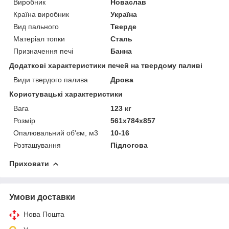
Виробник
Новаслав
Країна виробник
Україна
Вид пального
Тверде
Матеріал топки
Сталь
Призначення печі
Банна
Додаткові характеристики печей на твердому паливі
Види твердого палива
Дрова
Користувацькi характеристики
Вага
123 кг
Розмір
561х784х857
Опалювальний об'єм, м3
10-16
Розташування
Підлогова
Приховати
Умови доставки
Нова Пошта