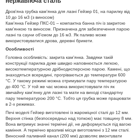
нержавіюча сталь
Дров'яна грубка кам'янка для лазні Гейзер 01, на парилку від
10 до 16 м3 (з виносом)
Кам'янка Гейзер ПКС-01 – компактна банна піч із закритою
кам'янкою та виносом. Призначена для забезпечення парою
лазні та сауни об'ємом до 16 м3. Як паливо може
використовуватися дрова, деревні брикети.
Особливості
Головна особливість: закрита кам'янка. Завдяки такій
конструкції парилка дуже швидко наповнюється легкою,
високотемпературною дрібнодисперсною парою. Камені, що
знаходяться всередині, прогріваються до температури 600
°С. У такому режимі можна отримувати пару температурою
до 400 °С. У той же час можна використовувати піч як
звичайну кам'янку для лазні та мати на виході стандартну
пару температурою 200 °С. Тобто ця грубка може працювати
в 2-х режимах.
Печі моделі Гейзер виготовлені із жароміцної сталі до 12 мм.
Верхня стінка (безпосередньо над топкою) має товщину 8 мм.
Вона витримує значні термічні дії, не деформується під вагою
каміння
. А термічно вразливі місця виготовлені з 12 мм сталі.
Виносний паливний канал (200 мм) дозволяє вмонтувати