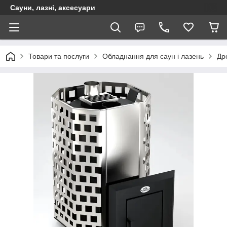
Сауни, лазні, аксесуари
Товари та послуги
Обладнання для саун і лазень
Дро