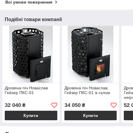
Всі умови повернення
Подібні товари компанії
Дровяна піч Новаслав
Дровяна піч Новаслав
Дров
Гейзер ПКС-01
Гейзер ПКС-01 зі склом
Гей
неір
32 040
34 050
52 
₴
₴
Купити
Купити