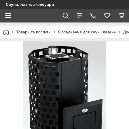
Сауни, лазні, аксесуари
Товари та послуги
Обладнання для саун і лазень
Дро