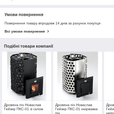
Умови повернення
Повернення товару впродовж 14 днів за рахунок покупця
Всі умови повернення
Подібні товари компанії
Дровяна піч Новаслав
Дровяна піч Новаслав
Дров
Гейзер ПКС-01 зі склом
Гейзер ПКС-01 неіржавка
Гей
піч
неір