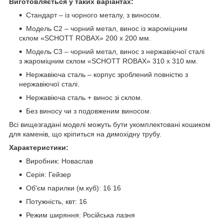
Виготовляється у таких варіантах:
Стандарт – із чорного металу, з виносом.
Модель С2 – чорний метал, винос із жароміцним
склом «SCHOTT ROBAX» 200 х 200 мм.
Модель С3 – чорний метал, винос з нержавіючої сталі
з жароміцним склом «SCHOTT ROBAX» 310 х 310 мм.
Нержавіюча сталь – корпус зроблений повністю з
нержавіючої сталі.
Нержавіюча сталь + винос зі склом.
Без виносу чи з подовженим виносом.
Всі вищезгадані моделі можуть бути укомплектовані кошиком
для каменів, що кріпиться на димохідну трубу.
Характеристики:
Виробник: Новаслав
Серія: Гейзер
Об'єм парилки (м.куб): 16 16
Потужність, квт: 16
Режим ширяння: Російська лазня