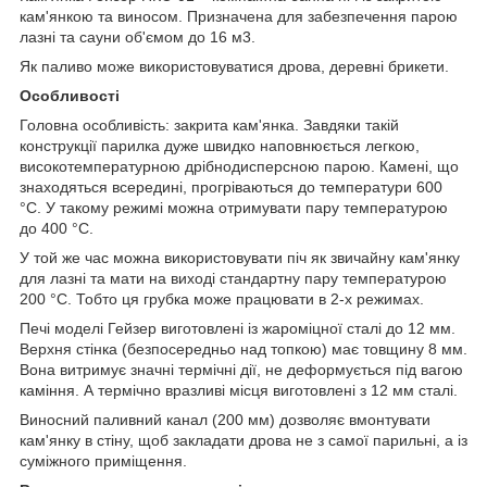
кам'янкою та виносом. Призначена для забезпечення парою
лазні та сауни об'ємом до 16 м3.
Як паливо може використовуватися дрова, деревні брикети.
Особливості
Головна особливість: закрита кам'янка. Завдяки такій
конструкції парилка дуже швидко наповнюється легкою,
високотемпературною дрібнодисперсною парою. Камені, що
знаходяться всередині, прогріваються до температури 600
°С. У такому режимі можна отримувати пару температурою
до 400 °С.
У той же час можна використовувати піч як звичайну кам'янку
для лазні та мати на виході стандартну пару температурою
200 °С. Тобто ця грубка може працювати в 2-х режимах.
Печі моделі Гейзер виготовлені із жароміцної сталі до 12 мм.
Верхня стінка (безпосередньо над топкою) має товщину 8 мм.
Вона витримує значні термічні дії, не деформується під вагою
каміння
. А термічно вразливі місця виготовлені з 12 мм сталі.
Виносний паливний канал (200 мм) дозволяє вмонтувати
кам'янку в стіну, щоб закладати дрова не з самої парильні, а із
суміжного приміщення.