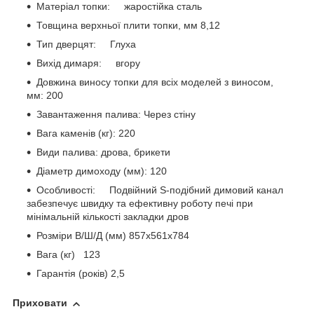
Матеріал топки: жаростійка сталь
Товщина верхньої плити топки, мм 8,12
Тип дверцят: Глуха
Вихід димаря: вгору
Довжина виносу топки для всіх моделей з виносом,
мм: 200
Завантаження палива: Через стіну
Вага каменів (кг): 220
Види палива: дрова, брикети
Діаметр димоходу (мм): 120
Особливості: Подвійний S-подібний димовий канал
забезпечує швидку та ефективну роботу печі при
мінімальній кількості закладки дров
Розміри В/Ш/Д (мм) 857х561х784
Вага (кг) 123
Гарантія (років) 2,5
Приховати