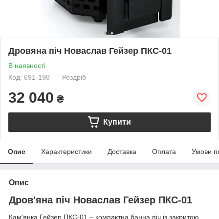
Дровяна піч Новаслав Гейзер ПКС-01
В наявності
Код: 691-198
Роздріб
32 040
₴
Купити
Опис
Характеристики
Доставка
Оплата
Умови п
Опис
Дров'яна піч Новаслав Гейзер ПКС-01
Кам'янка Гейзер ПКС-01 – компактна банна піч із закритою