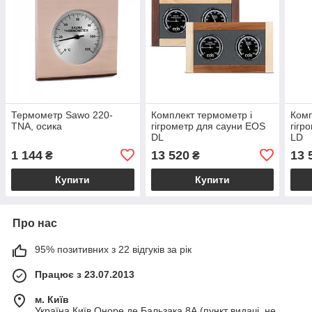
Термометр Sawo 220-
Комплект термометр і
Комп
TNA, осика
гігрометр для сауни EOS
гігр
DL
LD
1 144
13 520
13 
₴
₴
Купити
Купити
Про нас
95% позитивних з 22 відгуків за рік
Працює з 23.07.2013
м. Київ
Україна Київ Оноре де Бальзака 8А (пункт видачі, не