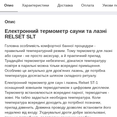
Опис
Характеристики
Доставка
Оплата
Умови п
Опис
Електронний термометр сауни та лазні
RELSET SLT
Головна особливість комфортної банної процедури -
правильний температурний режим. Тому термометр для лазні
або сауни - не просто аксесуар, а й практичний прилад.
Традиційні термометри небезпечні, дізнатися температуру
повітря в парильні можна тільки всередині приміщення.
Особливо це актуально для дров'яних лазень, де потрібна
температура досягається шляхом складного ритуалу.
Електронний термометр для саун і лазень Relset ST-1
оснащений зовнішнім термодатчиком з цифровим дисплеєм.
Термометр встановлюється всередині парної, термодатчик -
зовні. На табло задається необхідна температура. Коли
температура всередині доходить до потрібної позначки,
прилад дзвенить. Довжина проводу дозволяє встановити його
недалеко від входу. З'єднувальні дроти добре заізольовані,