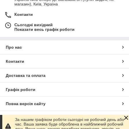
магазин), Київ, Україна
Контакти
Сьогодні вихідний
Показати весь графік роботи
Про нас
Контакти
Доставка та оплата
Графік роботи
Повна версія сайту
Сайт створено на маркетплейсі
Prom.ua
За нашим графіком роботи сьогодні не робочий день або
час. Ваша заявка буде оброблена в найближчий робочий
день.Якщо щось хочете придбати терміново, звоніть за