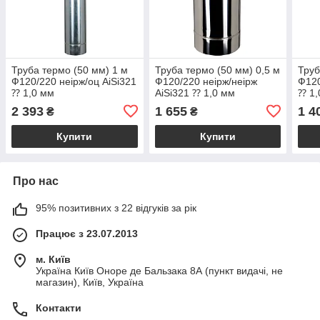
Труба термо (50 мм) 1 м
Труба термо (50 мм) 0,5 м
Труб
Ф120/220 неірж/оц AiSi321
Ф120/220 неірж/неірж
Ф120
⁇ 1,0 мм
AiSi321 ⁇ 1,0 мм
⁇ 1,
2 393
1 655
1 4
₴
₴
Купити
Купити
Про нас
95% позитивних з 22 відгуків за рік
Працює з 23.07.2013
м. Київ
Україна Київ Оноре де Бальзака 8А (пункт видачі, не
магазин), Київ, Україна
Контакти