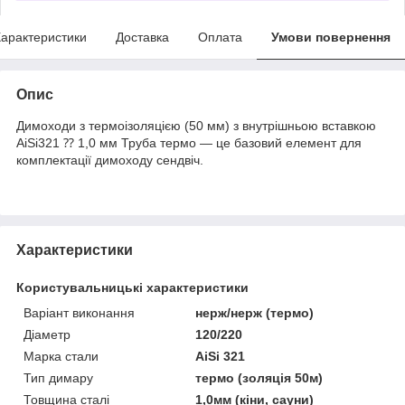
арактеристики
Доставка
Оплата
Умови повернення
Опис
Димоходи з термоізоляцією (50 мм) з внутрішньою вставкою
AiSi321 ⁇ 1,0 мм Труба термо — це базовий елемент для
комплектації димоходу сендвіч.
Характеристики
Користувальницькі характеристики
Варіант виконання
нерж/нерж (термо)
Діаметр
120/220
Марка стали
AiSi 321
Тип димару
термо (золяція 50м)
Товщина сталі
1,0мм (кіни, сауни)