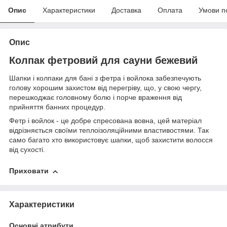
Опис
Характеристики
Доставка
Оплата
Умови п
Опис
Колпак фетровий для сауни бежевий
Шапки і колпаки для бані з фетра і войлока забезпечують
голову хорошим захистом від перегріву, що, у свою чергу,
перешкоджає головному болю і порче враження від
прийняття банних процедур.
Фетр і войлок - це добре спресована вовна, цей матеріал
відрізняється своїми теплоізоляційними властивостями. Так
само багато хто використовує шапки, щоб захистити волосся
від сухості.
Приховати
Характеристики
Основні атрибути