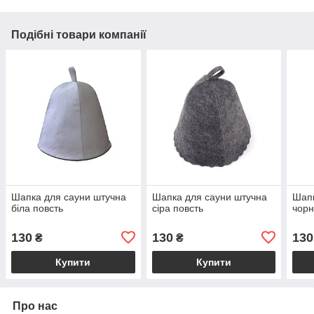
Подібні товари компанії
Шапка для сауни штучна
Шапка для сауни штучна
Шапк
біла повсть
сіра повсть
чорн
130
130
130
₴
₴
Купити
Купити
Про нас