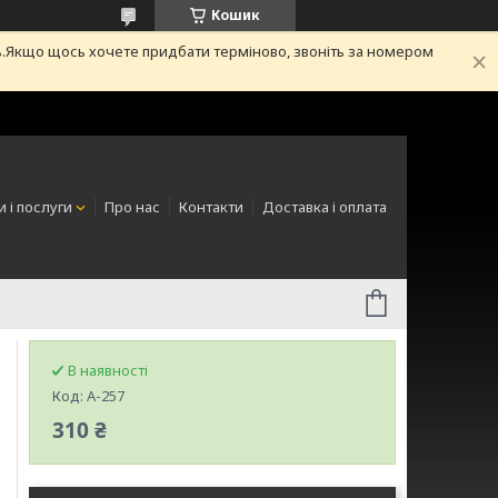
Кошик
.Якщо щось хочете придбати терміново, звоніть за номером
 і послуги
Про нас
Контакти
Доставка і оплата
В наявності
Код:
A-257
310 ₴