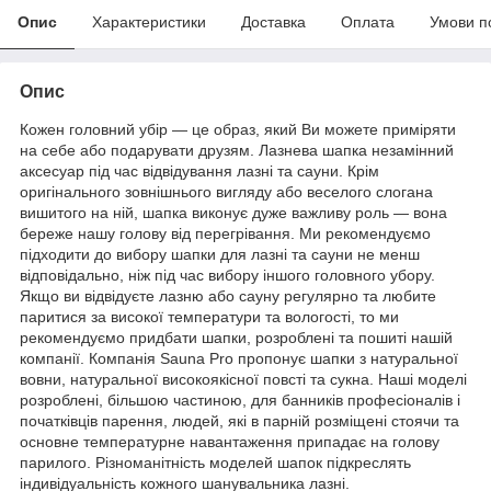
Опис
Характеристики
Доставка
Оплата
Умови п
Опис
Кожен головний убір — це образ, який Ви можете приміряти
на себе або подарувати друзям. Лазнева шапка незамінний
аксесуар під час відвідування лазні та сауни. Крім
оригінального зовнішнього вигляду або веселого слогана
вишитого на ній, шапка виконує дуже важливу роль — вона
береже нашу голову від перегрівання. Ми рекомендуємо
підходити до вибору шапки для лазні та сауни не менш
відповідально, ніж під час вибору іншого головного убору.
Якщо ви відвідуєте лазню або сауну регулярно та любите
паритися за високої температури та вологості, то ми
рекомендуємо придбати шапки, розроблені та пошиті нашій
компанії. Компанія Sauna Pro пропонує шапки з натуральної
вовни, натуральної високоякісної повсті та сукна. Наші моделі
розроблені, більшою частиною, для банників професіоналів і
початківців парення, людей, які в парній розміщені стоячи та
основне температурне навантаження припадає на голову
парилого. Різноманітність моделей шапок підкреслять
індивідуальність кожного шанувальника лазні.