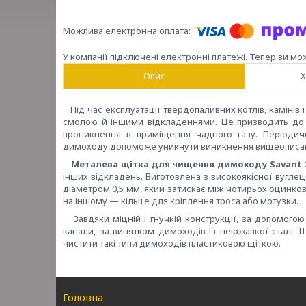
У компанії підключені електронні платежі. Тепер ви мо
Опис
Х
Під час експлуатації твердопаливних котлів, камінів
смолою й іншими відкладеннями. Це призводить до 
проникнення в приміщення чадного газу. Періодичн
димоходу допоможе уникнути виникнення вищеописа
Металева щітка для чищення димоходу Savant 
інших відкладень. Виготовлена з високоякісної вугле
діаметром 0,5 мм, який затискає між чотирьох оцинкова
на іншому — кільце для кріплення троса або мотузки.
Завдяки міцній і гнучкій конструкції, за допомогою
канали, за винятком димоходів із неіржавкої сталі
чистити такі типи димоходів пластиковою щіткою.
Головна