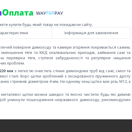
жете купити будь-який товар не покидаючи сайту.
арактеристики
Інформація для замовлення
 і печей поверхня димоходу та камери згоряння покривається сажем,
зменшення тяги та ККД опалювальних приладів, займання сажі та
а перевірка тяги, ступеня забрудненості та регулярне чищення
них проблем.
220 мм
з легкістю очистить стінки димохідних труб від сажі, смол та
цевої сталі. Ворс щітки зроблений з оксидованого пружинного дроту
них стрижнів діаметром 4 мм. На одному кінці щітка має різь М12, а
 металевої щітки можна швидко та якісно чистити будь-які димові
. Щоб уникнути пошкодження неіржавкого димоходу, рекомендуємо