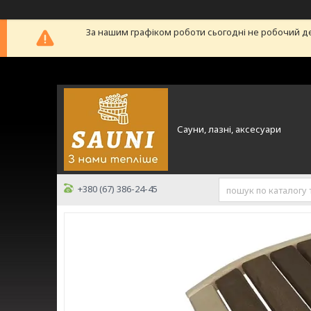
За нашим графіком роботи сьогодні не робочий д
Сауни, лазні, аксесуари
+380 (67) 386-24-45