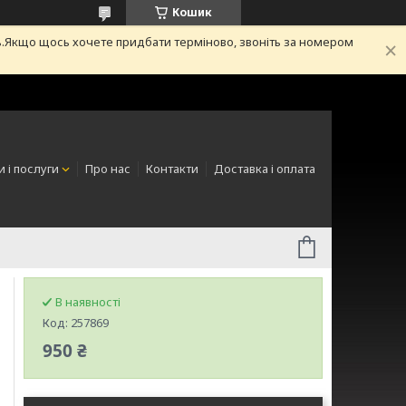
Кошик
.Якщо щось хочете придбати терміново, звоніть за номером
 і послуги
Про нас
Контакти
Доставка і оплата
В наявності
Код:
257869
950 ₴