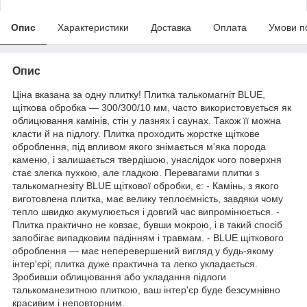
Опис
Характеристики
Доставка
Оплата
Умови п
Опис
Ціна вказана за одну плитку! Плитка талькомагніт BLUE,
щіткова обробка — 300/300/10 мм, часто використовується як
облицювання камінів, стін у лазнях і саунах. Також її можна
класти й на підлогу. Плитка проходить жорстке щіткове
оброблення, під впливом якого знімається м'яка порода
каменю, і залишається твердішою, унаслідок чого поверхня
стає злегка пухкою, але гладкою. Перевагами плитки з
талькомагнезіту BLUE щіткової обробки, є: -
Камінь
, з якого
виготовлена плитка, має велику теплоємність, завдяки чому
тепло швидко акумулюється і довгий час випромінюється. -
Плитка практично не ковзає, бувши мокрою, і в такий спосіб
запобігає випадковим падінням і травмам. - BLUE щіткового
оброблення — має неперевершений вигляд у будь-якому
інтер'єрі; плитка дуже практична та легко укладається.
Зробивши облицювання або укладання підлоги
талькоманезитною плиткою, ваш інтер'єр буде безсумнівно
красивим і неповторним.