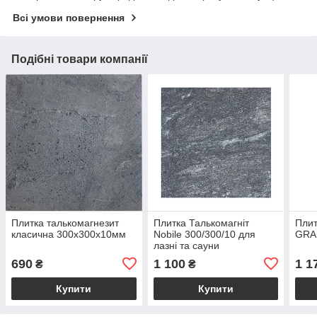
Всі умови повернення
Подібні товари компанії
Плитка талькомагнезит
Плитка Талькомагніт
Плит
класична 300х300х10мм
Nobile 300/300/10 для
GRAF
лазні та сауни
690
1 100
1 1
₴
₴
Купити
Купити