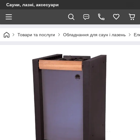
Сауни, лазні, аксесуари
Товари та послуги
Обладнання для саун і лазень
Ел