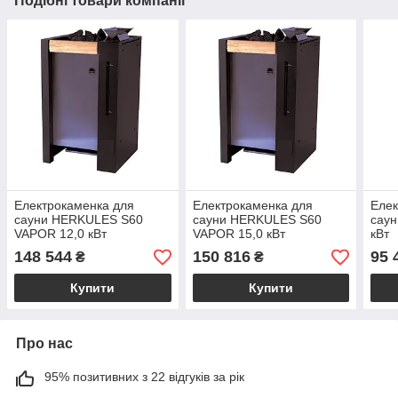
Подібні товари компанії
Електрокаменка для
Електрокаменка для
Елек
сауни HERKULES S60
сауни HERKULES S60
саун
VAPOR 12,0 кВт
VAPOR 15,0 кВт
кВт
148 544
150 816
95 
₴
₴
Купити
Купити
Про нас
95% позитивних з 22 відгуків за рік