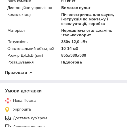
Вага каменів
60 кг кг
Дистанційне управління
Вимагає пульт
Комплектація
Піч електрична для сауни,
інструкція по монтажу і
експлуатації, коробка
Матеріал
Нержавіюча сталь,камінь
:талькохлорит
Потужність
380v 12,0 кВт
Опалювальний об'єм, м3
10-14 м3
Розмір ДхШхВ (мм)
855x530x530
Розташування
Підлогова
Приховати
Умови доставки
Нова Пошта
Укрпошта
Доставка кур'єром
Доставка поштою