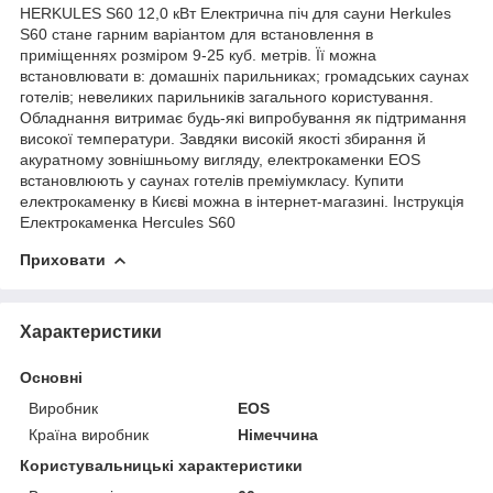
HERKULES S60 12,0 кВт Електрична піч для сауни Herkules
S60 стане гарним варіантом для встановлення в
приміщеннях розміром 9-25 куб. метрів. Її можна
встановлювати в: домашніх парильниках; громадських саунах
готелів; невеликих парильників загального користування.
Обладнання витримає будь-які випробування як підтримання
високої температури. Завдяки високій якості збирання й
акуратному зовнішньому вигляду, електрокаменки EOS
встановлюють у саунах готелів преміумкласу. Купити
електрокаменку в Києві можна в інтернет-магазині. Інструкція
Електрокаменка Hercules S60
Приховати
Характеристики
Основні
Виробник
EOS
Країна виробник
Німеччина
Користувальницькі характеристики