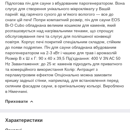
Підлогова піч для сауни з вбудованим парогенератором. Вона
слугує для створення унікального мікроклімату у Вашій
парній: від гарячого сухого до м'якого вологого — все до
снаги цій печі! Попри компактний розмір, піч для сауни EOS
Bi-O Cubo обладнана великим кошиком для каменів, який
розташовується над нагрівальними тенами, що спрощує
обслуговування печі та слугує для поліпшеної конвекції
повітря. Корпус печі покритий спеціальним складом, стійким
до появи подряпин. Піч для сауни обладнана вбудованим
парогенератором на 2-3 кВт і чашею для трав і аромаолій
Розмір В х Ш х Г: 90 х 40 х 39,5 Під'єднання: 400 V 3N AC 50
Hz Завантаження: до 25 кг. каменів підходить для приватного
та комерційного використання Колір: Антрацит з
перламутровим ефектом Опціонально можна замовити
кришку задньої стінки, наприклад, для встановлення перед
скляним фасадом сауни, в оригінальному кольорі. Вироблено
в Німеччині.
Приховати
Характеристики
Основні