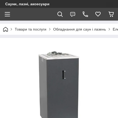
Сауни, лазні, аксесуари
Товари та послуги
Обладнання для саун і лазень
Ел