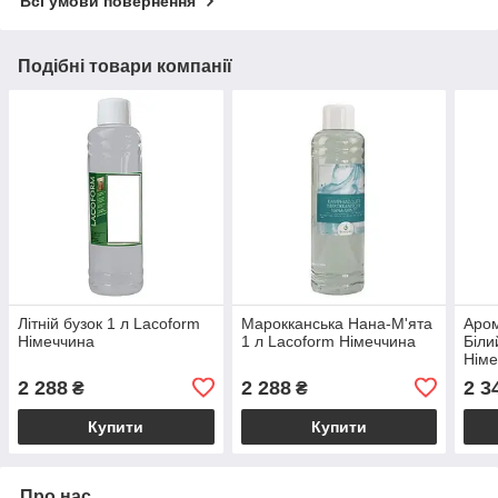
Всі умови повернення
Подібні товари компанії
Літній бузок 1 л Lacoform
Марокканська Нана-М'ята
Аро
Німеччина
1 л Lacoform Німеччина
Біли
Німе
2 288
2 288
2 3
₴
₴
Купити
Купити
Про нас