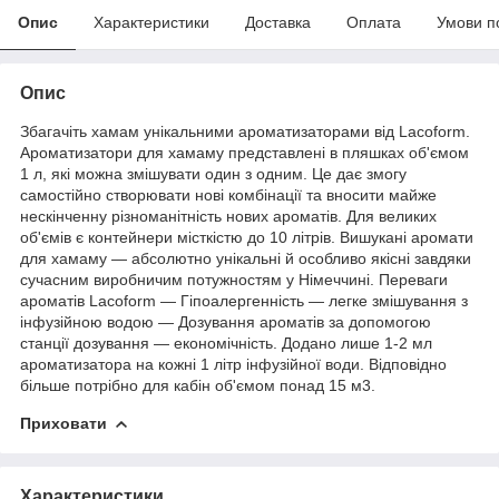
Опис
Характеристики
Доставка
Оплата
Умови п
Опис
Збагачіть хамам унікальними
ароматизаторами
від Lacoform.
Ароматизатори для хамаму
представлені в пляшках об'ємом
1 л, які можна змішувати один з одним. Це дає змогу
самостійно створювати нові комбінації та вносити майже
нескінченну різноманітність нових ароматів. Для великих
об'ємів є контейнери місткістю до 10 літрів. Вишукані аромати
для хамаму — абсолютно унікальні й особливо якісні завдяки
сучасним виробничим потужностям у Німеччині. Переваги
ароматів Lacoform — Гіпоалергенність — легке змішування з
інфузійною водою — Дозування ароматів за допомогою
станції дозування
— економічність. Додано лише 1-2 мл
ароматизатора на кожні 1 літр інфузійної води. Відповідно
більше потрібно для кабін об'ємом понад 15 м3.
Приховати
Характеристики