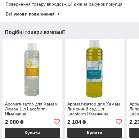
Повернення товару впродовж 14 днів за рахунок покупця
Всі умови повернення
Подібні товари компанії
Ароматизатор для Хамам
Ароматизатор для Хамам
Аро
Лимон 1 л Lacoform
Лимонний сад 1 л
Липо
Німеччина
Lacoform Німеччина
Laco
2 080
2 184
2 2
₴
₴
Купити
Купити