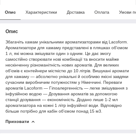
Опис
Характеристики
Доставка
Оплата
Умови п
Опис
Збагачіть хамам унікальними
ароматизаторами
від Lacoform.
Ароматизатори для хамаму
представлені в пляшках об'ємом
1 л, які можна змішувати один з одним. Це дає змогу
самостійно створювати нові комбінації та вносити майже
нескінченну різноманітність нових ароматів. Для великих
об'ємів є контейнери місткістю до 10 літрів. Вишукані аромати
для хамаму — абсолютно унікальні й особливо якісні завдяки
сучасним виробничим потужностям у Німеччині. Переваги
ароматів Lacoform — Гіпоалергенність — легке змішування з
інфузійною водою — Дозування ароматів за допомогою
станції дозування
— економічність. Додано лише 1-2 мл
ароматизатора на кожні 1 літр інфузійної води. Відповідно
більше потрібно для кабін об'ємом понад 15 м3.
Приховати