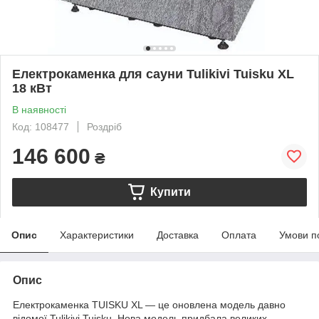
Електрокаменка для сауни Tulikivi Tuisku XL
18 кВт
В наявності
Код: 108477
Роздріб
146 600
₴
Купити
Опис
Характеристики
Доставка
Оплата
Умови п
Опис
Електрокаменка TUISKU XL — це оновлена модель давно
відомої Tulikivi Tuisku. Нова модель придбала великих