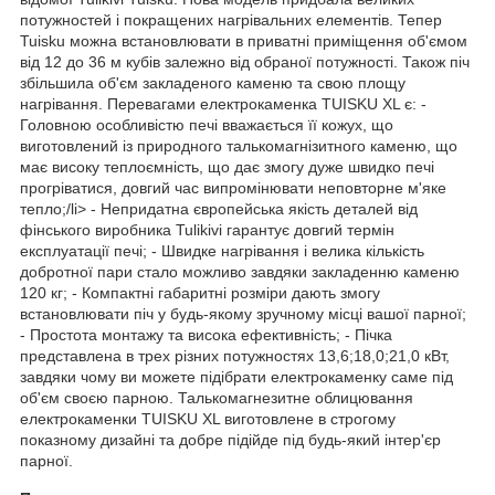
потужностей і покращених нагрівальних елементів. Тепер
Tuisku можна встановлювати в приватні приміщення об'ємом
від 12 до 36 м кубів залежно від обраної потужності. Також піч
збільшила об'єм закладеного каменю та свою площу
нагрівання. Перевагами електрокаменка TUISKU XL є: -
Головною особливістю печі вважається її кожух, що
виготовлений із природного талькомагнізитного каменю, що
має високу теплоємність, що дає змогу дуже швидко печі
прогріватися, довгий час випромінювати неповторне м'яке
тепло;/li> - Непридатна європейська якість деталей від
фінського виробника Tulikivi гарантує довгий термін
експлуатації печі; - Швидке нагрівання і велика кількість
добротної пари стало можливо завдяки закладенню каменю
120 кг; - Компактні габаритні розміри дають змогу
встановлювати піч у будь-якому зручному місці вашої парної;
- Простота монтажу та висока ефективність; - Пічка
представлена в трех різних потужностях 13,6;18,0;21,0 кВт,
завдяки чому ви можете підібрати електрокаменку саме під
об'єм своєю парною. Талькомагнезитне облицювання
електрокаменки TUISKU XL виготовлене в строгому
показному дизайні та добре підійде під будь-який інтер'єр
парної.