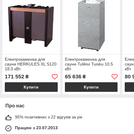
Електрокаменка для
Електрокаменка для
Елек
сауни HERKULES XL S120
сауни Tulikivi Tuisku 10,5
саун
18,0 кВт
кВт
кВт
171 552
65 636
80 
₴
₴
Купити
Купити
Про нас
95% позитивних з 22 відгуків за рік
Працює з 23.07.2013