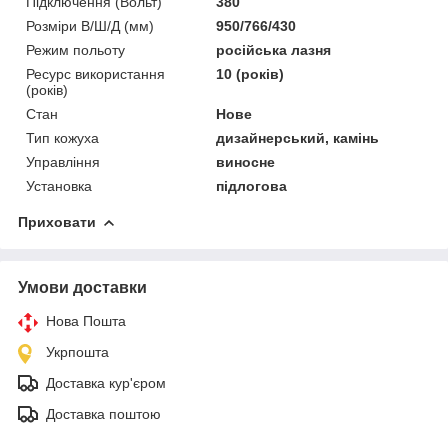
Підключення (Вольт)
380
Розміри В/Ш/Д (мм)
950/766/430
Режим польоту
російська лазня
Ресурс використання
10 (років)
(років)
Стан
Нове
Тип кожуха
дизайнерський, камінь
Управління
виносне
Установка
підлогова
Приховати
Умови доставки
Нова Пошта
Укрпошта
Доставка кур'єром
Доставка поштою