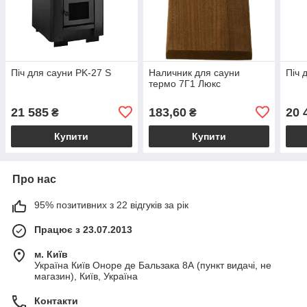
Піч для сауни PK-27 S
Наличник для сауни
Піч 
термо 7Г1 Люкс
21 585
183,60
20 
₴
₴
Купити
Купити
Про нас
95% позитивних з 22 відгуків за рік
Працює з 23.07.2013
м. Київ
Україна Київ Оноре де Бальзака 8А (пункт видачі, не
магазин), Київ, Україна
Контакти