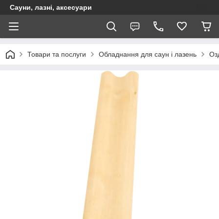
Сауни, лазні, аксесуари
Товари та послуги
Обладнання для саун і лазень
Оз